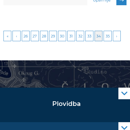
opširnije
26
27
28
29
30
31
32
33
34
35
Plovidba
Oglas za pomorce
Navigacijski radiooglasi
Cro Nav Support (PWA)