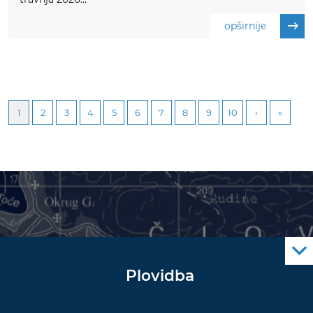
opširnije
1
2
3
4
5
6
7
8
9
10
Plovidba
Oglas za pomorce