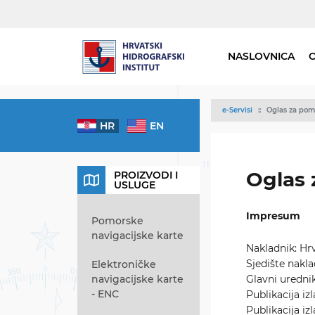
NASLOVNICA
e-Servisi
Oglas za pom
HR
EN
Oglas 
PROIZVODI I
USLUGE
Impresum
Pomorske
navigacijske karte
Nakladnik: Hrv
Sjedište nakl
Elektroničke
navigacijske karte
Glavni uredni
- ENC
Publikacija i
Publikacija i