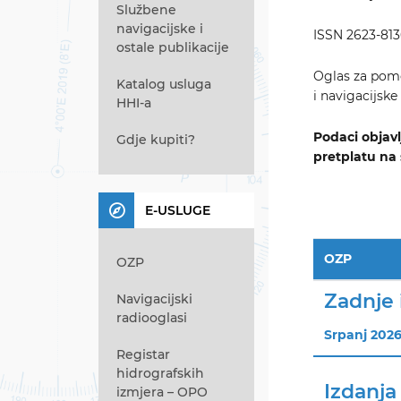
Službene
navigacijske i
ISSN 2623-81
ostale publikacije
Oglas za pomo
Katalog usluga
i navigacijsk
HHI-a
Podaci objav
Gdje kupiti?
pretplatu na 
E-USLUGE
OZP
OZP
Zadnje 
Navigacijski
radiooglasi
Srpanj 2026
Registar
hidrografskih
Izdanja
izmjera – OPO