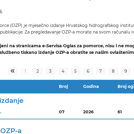
36
rce (OZP) je mjesečno izdanje Hrvatskog hidrografskog instit
e publikacije. Za pregledavanje OZP-a morate na svom računalu i
ljeni na stranicama e-Servisa Oglas za pomorce, nisu i ne m
službeno tiskano izdanje OZP-a obratite se našim ovlaštenim
1
2
3
4
5
6
7
8
9
«
Broj
Godina
Broj og
izdanje
.
07
2026
61
 OZP-a