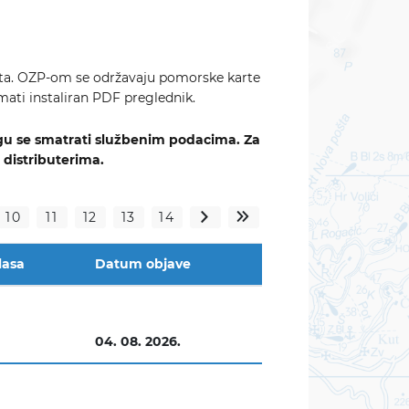
uta. OZP-om se održavaju pomorske karte
mati instaliran PDF preglednik.
ogu se smatrati službenim podacima.
Za
 distributerima.
10
11
12
13
14
>
»
lasa
Datum objave
04. 08. 2026.