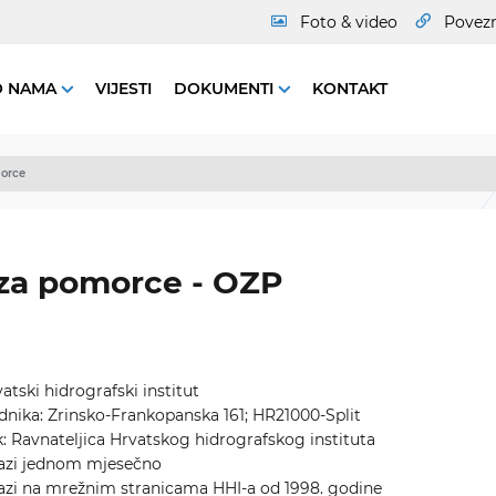
Foto & video
Povez
O NAMA
VIJESTI
DOKUMENTI
KONTAKT
orce
za pomorce - OZP
atski hidrografski institut
adnika: Zrinsko-Frankopanska 161; HR21000-Split
k: Ravnateljica Hrvatskog hidrografskog instituta
zlazi jednom mjesečno
zlazi na mrežnim stranicama HHI-a od 1998. godine