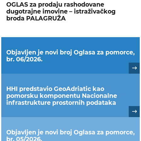
OGLAS za prodaju rashodovane
dugotrajne imovine – istraživačkog
broda PALAGRUŽA
Objavljen je novi broj Oglasa za pomorce,
br. 06/2026.
HHI predstavio GeoAdriatic kao
pomorsku komponentu Nacionalne
infrastrukture prostornih podataka
Objavljen je novi broj Oglasa za pomorce,
br. 05/2026.