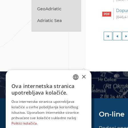
GeoAdriatic
Dopun
646,4
Adriatic Sea
×
Ova internetska stranica
CROATIAN
upotrebljava kolačiće.
ENGLISH
Ova internetska stranica upotrebljava
kolačiće u svrhe poboljšanja korisničkog
iskustva. Uporabom internetske stranice
Plovidba
On-line
prihvaćate sve kolačiće sukladno našoj
Politici kolačića.