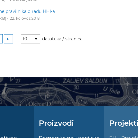
e pravilnika o radu HHI-a
 KB
22. kolovoz 2018.
10
datoteka / stranica
Proizvodi
Projekt