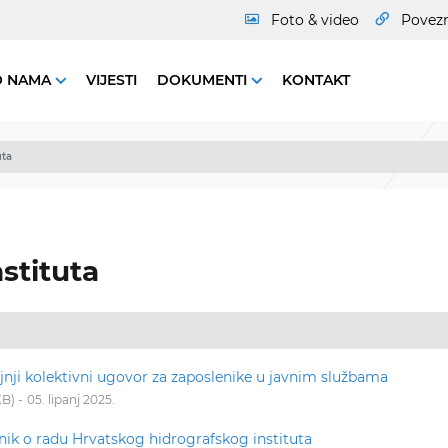
Foto & video
Povez
O NAMA
VIJESTI
DOKUMENTI
KONTAKT
uta
nstituta
jnji kolektivni ugovor za zaposlenike u javnim službama
KB
05. lipanj 2025.
lnik o radu Hrvatskog hidrografskog instituta