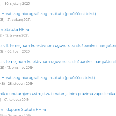
B
30. siječanj 2025.
 Hrvatskog hidrografskog instituta (pročišćeni tekst)
 KB
21. svibanj 2021.
ne Statuta HHI-a
B
12. travanj 2021.
ak II. Temeljnom kolektivnom ugovoru za službenike i namješte
 KB
05. lipanj 2020.
ak Temeljnom kolektivnom ugovoru za službenike i namješteni
KB
13. prosinac 2019.
t Hrvatskog hidrografskog instituta (pročišćen tekst)
 KB
28. studeni 2019.
lnik o unutarnjem ustrojstvu i materijalnim pravima zaposlenika
01. kolovoz 2019.
ne i dopune Statuta HHI-a
 KB
04. srpanj 2019.