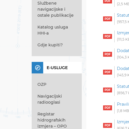
Službene
2,5 M
navigacijske i
Statut
ostale publikacije
957,5
Katalog usluga
Izmje
HHI-a
111,5 K
Gdje kupiti?
Dodat
104,3
E-USLUGE
Dodat
145,9 
OZP
Statu
856,7
Navigacijski
radiooglasi
Pravi
1,8 MB
Registar
hidrografskih
Izmje
izmjera – OPO
626,7