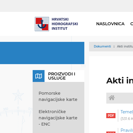
NASLOVNICA
Dokumenti
Akti instit
PROIZVODI I
USLUGE
Akti i
Pomorske
navigacijske karte
Elektroničke
Temel
navigacijske karte
531.6 
- ENC
Pravi