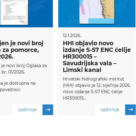
12.1.2026.
jen je novi broj
HHI objavio novo
 za pomorce,
izdanje S-57 ENC ćelije
2026.
HR300015 –
Savudrijska vala –
 je novi broj Oglasa za
Limski kanal
br. 01/2026.
Hrvatski hidrografski institut
ja je dostupna na
(HHI) objavio je 12. siječnja 2026.
 poveznici:
novo izdanje S-57 ENC ćelije
HR300015...
opširnije
opširnije