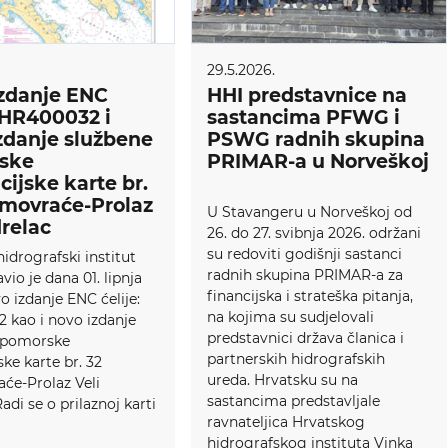
29.5.2026.
zdanje ENC
HHI predstavnice na
: HR400032 i
sastancima PFWG i
zdanje službene
PSWG radnih skupina
ske
PRIMAR-a u Norveškoj
cijske karte br.
movraće-Prolaz
U Stavangeru u Norveškoj od
drelac
26. do 27. svibnja 2026. održani
su redoviti godišnji sastanci
hidrografski institut
radnih skupina PRIMAR-a za
vio je dana 01. lipnja
financijska i strateška pitanja,
o izdanje ENC ćelije:
na kojima su sudjelovali
 kao i novo izdanje
predstavnici država članica i
 pomorske
partnerskih hidrografskih
ske karte br. 32
ureda. Hrvatsku su na
će-Prolaz Veli
sastancima predstavljale
adi se o prilaznoj karti
ravnateljica Hrvatskog
hidrografskog instituta Vinka