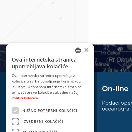
×
Ova internetska stranica
CROATIAN
upotrebljava kolačiće.
ENGLISH
Ova internetska stranica upotrebljava
kolačiće u svrhe poboljšanja korisničkog
iskustva. Uporabom internetske stranice
Plovidba
On-line
prihvaćate sve kolačiće sukladno našoj
Politici kolačića.
Oglas za pomorce
Podaci oper
oceanografi
NUŽNO POTREBNI KOLAČIĆI
Navigacijski radiooglasi
Cro Nav Support (PWA)
IZVEDBENI KOLAČIĆI