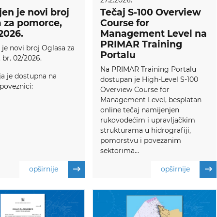
27.2.2026.
jen je novi broj
Tečaj S-100 Overview
 za pomorce,
Course for
/2026.
Management Level na
PRIMAR Training
 je novi broj Oglasa za
Portalu
br. 02/2026.
Na PRIMAR Training Portalu
ja je dostupna na
dostupan je High-Level S-100
 poveznici:
Overview Course for
Management Level, besplatan
online tečaj namijenjen
rukovodećim i upravljačkim
strukturama u hidrografiji,
pomorstvu i povezanim
sektorima...
opširnije
opširnije