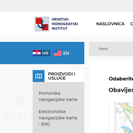
NASLOVNICA
Vijesti
HR
EN
PROIZVODI I
USLUGE
Odaberit
Obavijes
Pomorske
navigacijske karte
Elektroničke
navigacijske karte
- ENC