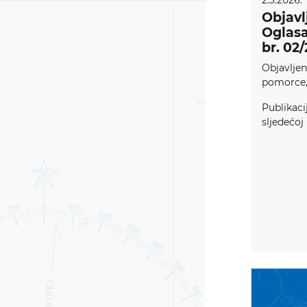
2.3.2026.
Objavl
Oglasa
br. 02
Objavljen
pomorce, 
Publikaci
sljedećoj