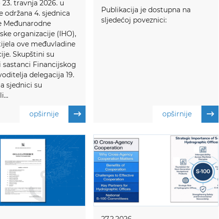
 23. travnja 2026. u
Publikacija je dostupna na
 održana 4. sjednica
sljedećoj poveznici:
e Međunarodne
ske organizacije (IHO),
tijela ove međuvladine
ije. Skupštini su
i sastanci Financijskog
voditelja delegacija 19.
Na sjednici su
...
opširnije
opširnije