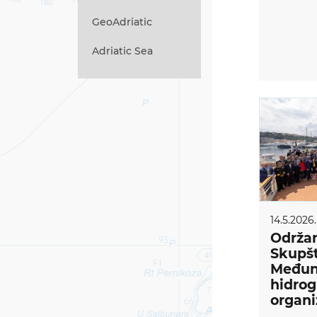
GeoAdriatic
Adriatic Sea
14.5.2026.
Održan
Skupš
Međun
hidrog
organi