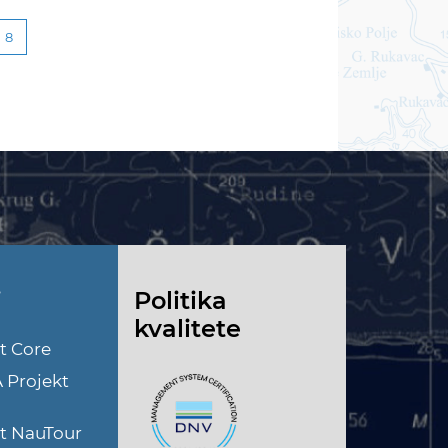
8
i
Politika
kvalitete
t Core
A Projekt
kt NauTour