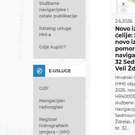
Službene
navigacijske i
ostale publikacije
2.6.2026.
Novo i
Katalog usluga
HHI-a
ćelije
novo i
Gdje kupiti?
pomor
naviga
32 Sed
Veli Ž
E-USLUGE
Hrvatski 
(HHI) obja
OZP
2026. nov
HR400032
Navigacijski
službene
radiooglasi
navigacij
Sedmovra
Registar
Ždrelac. R
hidrografskih
br. 32...
izmjera – OPO