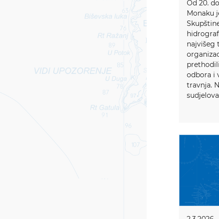
Od 20. do
Monaku je
Skupštin
hidrograf
najvišeg 
organizac
prethodil
odbora i 
travnja. 
sudjelovali