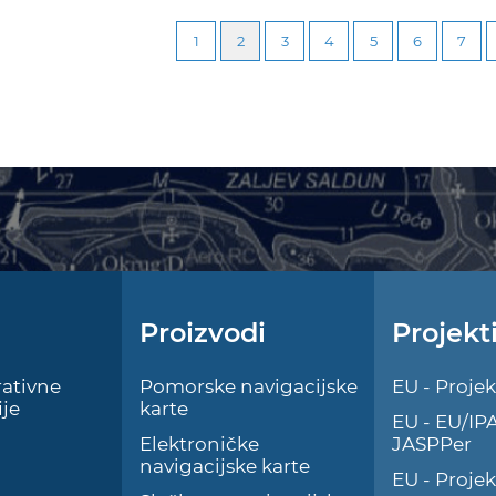
1
2
3
4
5
6
7
Proizvodi
Projekt
ativne
Pomorske navigacijske
EU - Projek
je
karte
EU - EU/IP
Elektroničke
JASPPer
navigacijske karte
EU - Proje