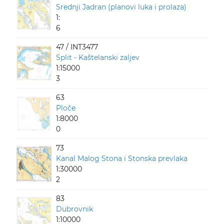
Srednji Jadran (planovi luka i prolaza)
1:
6
47 / INT3477
Split - Kaštelanski zaljev
1:15000
3
63
Ploče
1:8000
0
73
Kanal Malog Stona i Stonska prevlaka
1:30000
2
83
Dubrovnik
1:10000