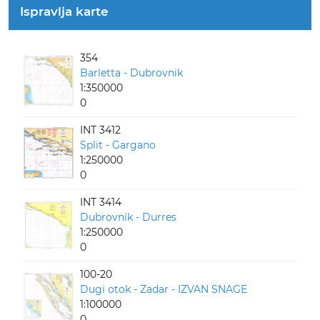
Ispravlja karte
354
Barletta - Dubrovnik
1:350000
0
INT 3412
Split - Gargano
1:250000
0
INT 3414
Dubrovnik - Durres
1:250000
0
100-20
Dugi otok - Zadar - IZVAN SNAGE
1:100000
0