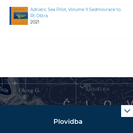
Adriatic Sea Pilot, Volume II Sedmovraće to
Rt Oštra
2021
Plovidba
Oglas za pomorce