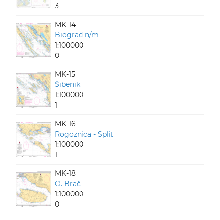
3
MK-14
Biograd n/m
1:100000
0
MK-15
Šibenik
1:100000
1
MK-16
Rogoznica - Split
1:100000
1
MK-18
O. Brač
1:100000
0