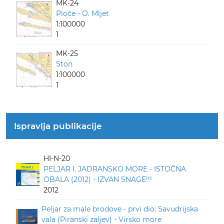
MK-24
Ploče - O. Mljet
1:100000
1
MK-25
Ston
1:100000
1
Ispravlja publikacije
HI-N-20
PELJAR I. JADRANSKO MORE - ISTOČNA
OBALA (2012) - IZVAN SNAGE!!!
2012
Peljar za male brodove - prvi dio: Savudrijska
vala (Piranski zaljev) - Virsko more