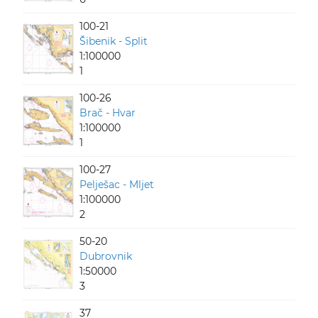
100-21
Šibenik - Split
1:100000
1
100-26
Brač - Hvar
1:100000
1
100-27
Pelješac - Mljet
1:100000
2
50-20
Dubrovnik
1:50000
3
37