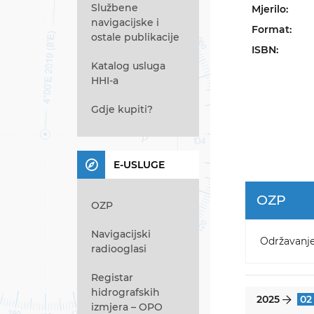
Službene
Mjerilo:
navigacijske i
Format:
ostale publikacije
ISBN:
Katalog usluga
HHI-a
Gdje kupiti?
E-USLUGE
OZP
OZP
Navigacijski
Održavanj
radiooglasi
Registar
hidrografskih
2025
02
}
izmjera – OPO