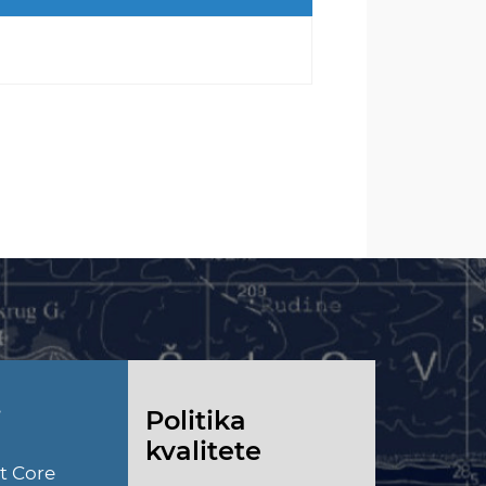
i
Politika
kvalitete
t Core