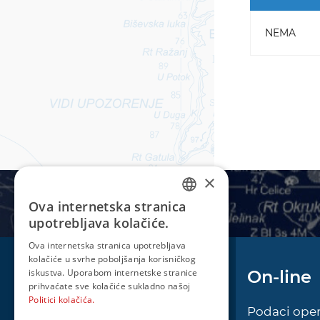
NEMA
×
Ova internetska stranica
CROATIAN
upotrebljava kolačiće.
ENGLISH
Ova internetska stranica upotrebljava
kolačiće u svrhe poboljšanja korisničkog
iskustva. Uporabom internetske stranice
Plovidba
On-line
prihvaćate sve kolačiće sukladno našoj
Politici kolačića.
Oglas za pomorce
Podaci oper