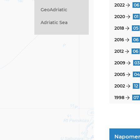
2022
06
}
GeoAdriatic
2020
01
}
Adriatic Sea
2018
05
}
2016
06
}
2012
06
}
2009
03
}
2005
04
}
2002
12
}
1998
07
}
Napome