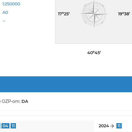
1:250000
A0
17º25’
19º38’
--
40º45’
e OZP-om:
DA
04
11
2024
11
}