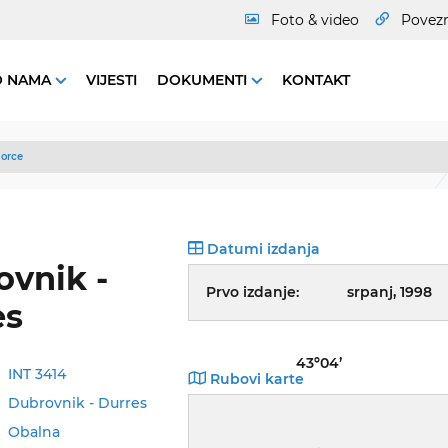
Foto & video
Povez
O NAMA
VIJESTI
DOKUMENTI
KONTAKT
orce
Datumi izdanja
vnik -
Prvo izdanje:
srpanj, 1998
es
43º04’
INT 3414
Rubovi karte
Dubrovnik - Durres
Obalna