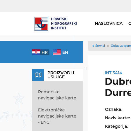
NASLOVNICA
e-Servisi
Oglas za pom
HR
EN
PROIZVODI I
INT 3414
USLUGE
Dubro
Durr
Pomorske
navigacijske karte
Oznaka:
Elektroničke
navigacijske karte
Naziv karte:
- ENC
Kategorija: