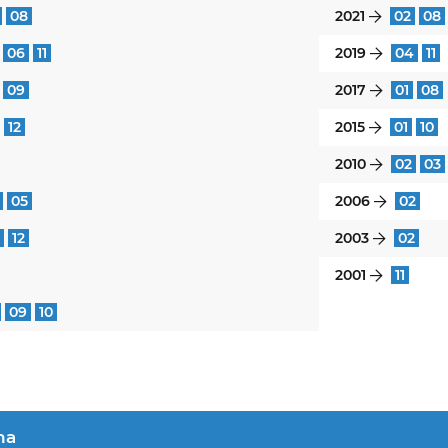
08
2021
02
08
}
06
11
2019
04
11
}
09
2017
01
08
}
12
2015
01
10
}
2010
02
03
}
05
2006
02
}
12
2003
02
}
2001
11
}
09
10
na