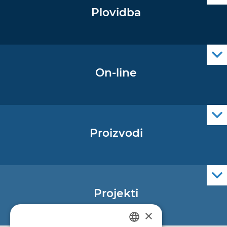
Plovidba
Oglas za pomorce
Navigacijski radiooglasi
Cro Nav Support (PWA)
On-line
Podaci operativne oceanografije
Proizvodi
Pomorske navigacijske karte
Elektroničke navigacijske karte
Službene navigacijske publikacije
Projekti
EU - Projekt Core
×
EU - EU/IPA Projekt JASPPer