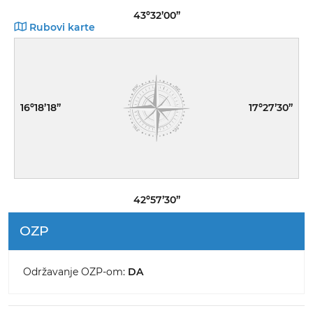
43º32’00”
Rubovi karte
16º18’18”
17º27’30”
42º57’30”
OZP
Održavanje OZP-om:
DA