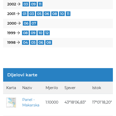
2002
03
09
11
}
2001
01
03
05
06
08
10
11
}
2000
06
07
}
1999
08
09
10
12
}
1998
04
05
06
08
}
Dijelovi karte
Karta
Naziv
Mjerilo
Sjever
Istok
Panel -
1:10000
43º18’06,83”
17º01’18,20”
Makarska