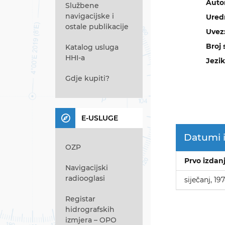
Auto
Službene
navigacijske i
Ured
ostale publikacije
Uvez
Broj 
Katalog usluga
HHI-a
Jezik
Gdje kupiti?
E-USLUGE
Datumi 
OZP
Prvo izdan
Navigacijski
radiooglasi
siječanj, 19
Registar
hidrografskih
izmjera – OPO