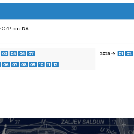
e OZP-om:
DA
03
05
06
07
2025
01
02
}
06
07
08
09
10
11
12