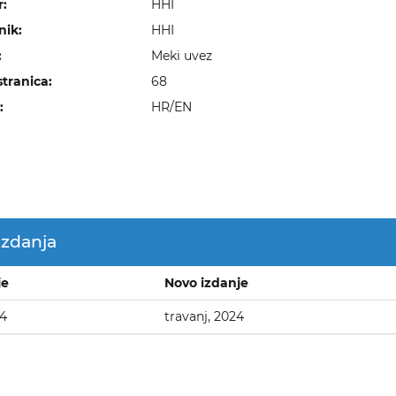
r:
HHI
nik:
HHI
:
Meki uvez
stranica:
68
:
HR/EN
izdanja
je
Novo izdanje
74
travanj, 2024