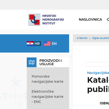
NASLOVNICA
e-Servisi
Oglas za pom
HR
EN
PROIZVODI I
USLUGE
Navigacijske
Pomorske
Katal
navigacijske karte
publi
Elektroničke
navigacijske karte
- ENC
ISBN