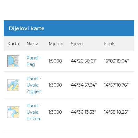
Dijelovi karte
Karta
Naziv
Mjerilo
Sjever
Istok
Panel -
1:5000
44º26’50,61”
15º03’19,04”
Pag
Panel -
Uvala
1:3000
44º34’57,34”
14º57’10,76”
Žigljen
Panel -
Uvala
1:3000
44º36’13,53”
14º58’18,25”
Prizna