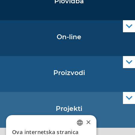
Plovidba
Oglas za pomorce
Navigacijski radiooglasi
Cro Nav Support (PWA)
On-line
Podaci operativne oceanografije
Proizvodi
Pomorske navigacijske karte
Elektroničke navigacijske karte
Službene navigacijske publikacije
Projekti
EU - Projekt Core
×
EU - EU/IPA Projekt JASPPer
Ova internetska stranica
CROATIAN