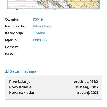
Oznaka:
100-19
Naziv karte:
Silba - Pag
Kategorija:
Obalna
Mjerilo:
1:100000
Format:
B1
ISBN:
--
Datumi izdanja
Prvo izdanje:
prosinac, 1980
Novo izdanje:
svibanj, 2003
Nova naklada:
travanj, 2021