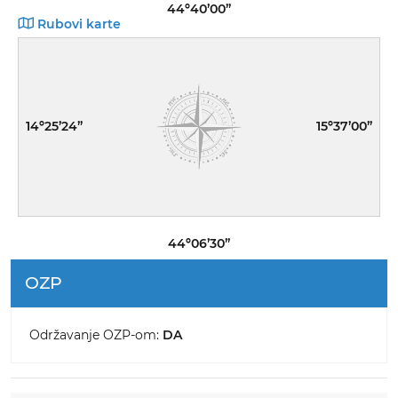
44º40’00”
Rubovi karte
14º25’24”
15º37’00”
44º06’30”
OZP
Održavanje OZP-om:
DA