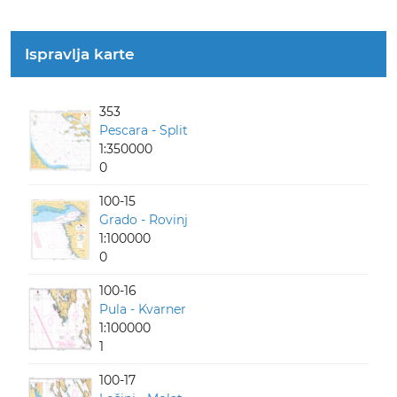
Ispravlja karte
353
Pescara - Split
1:350000
0
100-15
Grado - Rovinj
1:100000
0
100-16
Pula - Kvarner
1:100000
1
100-17