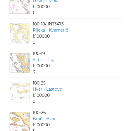
Lošinj - Molat
1:100000
1
100-18/ INT3473
Rijeka - Kvarnerić
1:100000
0
100-19
Silba - Pag
1:100000
3
100-25
Hvar - Lastovo
1:100000
0
100-26
Brač - Hvar
1:100000