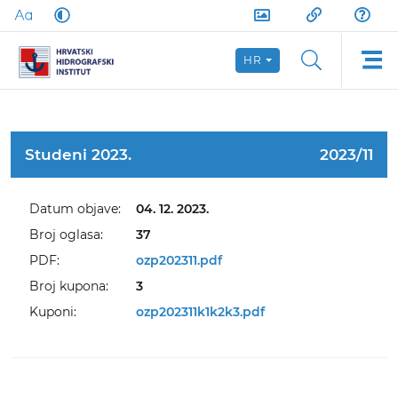
HR
Studeni 2023.
2023/11
Datum objave:
04. 12. 2023.
Broj oglasa:
37
PDF:
ozp202311.pdf
Broj kupona:
3
Kuponi:
ozp202311k1k2k3.pdf