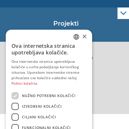
Elektroničke navigacijske karte
Službene navigacijske publikacije
Projekti
EU - Projekt Core
×
EU - EU/IPA Projekt JASPPer
Ova internetska stranica
CROATIAN
EU - Projekt NauTour
upotrebljava kolačiće.
Politika kvalitete
ENGLISH
Ova internetska stranica upotrebljava
kolačiće u svrhe poboljšanja korisničkog
iskustva. Uporabom internetske stranice
prihvaćate sve kolačiće sukladno našoj
Politici kolačića.
NUŽNO POTREBNI KOLAČIĆI
IZVEDBENI KOLAČIĆI
CILJANI KOLAČIĆI
FUNKCIONALNI KOLAČIĆI