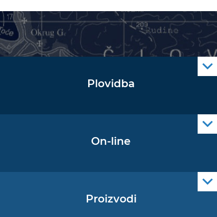
Plovidba
Oglas za pomorce
Navigacijski radiooglasi
Cro Nav Support (PWA)
On-line
Podaci operativne oceanografije
Proizvodi
Pomorske navigacijske karte