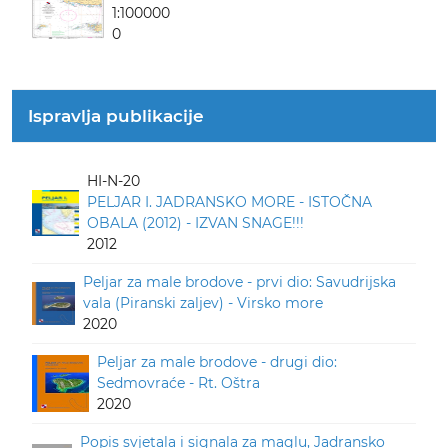
1:100000
0
Ispravlja publikacije
HI-N-20
PELJAR I. JADRANSKO MORE - ISTOČNA
OBALA (2012) - IZVAN SNAGE!!!
2012
Peljar za male brodove - prvi dio: Savudrijska
vala (Piranski zaljev) - Virsko more
2020
Peljar za male brodove - drugi dio:
Sedmovraće - Rt. Oštra
2020
Popis svjetala i signala za maglu, Jadransko