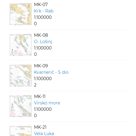
MK-07
Krk - Rab
1:100000
0
MK-08
O. Lošinj
1:100000
0
MK-09
Kvarnerić - S dio
1:100000
2
MK-11
Virsko more
1:100000
0
MK-21
Vela Luka