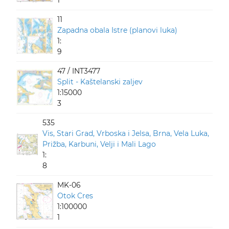
1
11
Zapadna obala Istre (planovi luka)
1:
9
47 / INT3477
Split - Kaštelanski zaljev
1:15000
3
535
Vis, Stari Grad, Vrboska i Jelsa, Brna, Vela Luka,
Prižba, Karbuni, Velji i Mali Lago
1:
8
MK-06
Otok Cres
1:100000
1