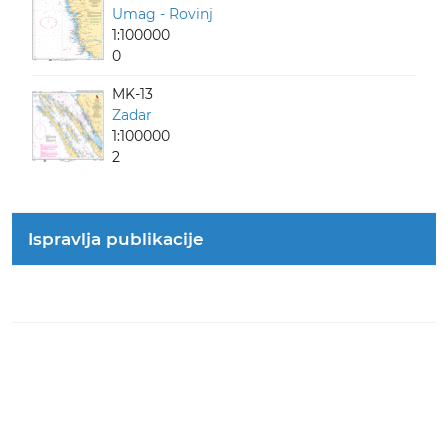
Umag - Rovinj
1:100000
0
MK-13
Zadar
1:100000
2
Ispravlja publikacije