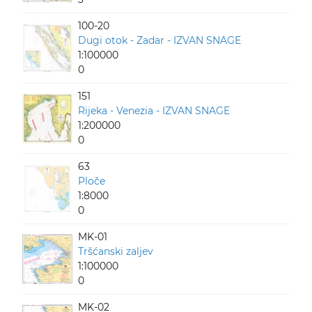
100-20
Dugi otok - Zadar - IZVAN SNAGE
1:100000
0
151
Rijeka - Venezia - IZVAN SNAGE
1:200000
0
63
Ploče
1:8000
0
MK-01
Tršćanski zaljev
1:100000
0
MK-02