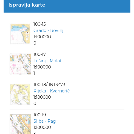
Ispravlja karte
100-15
Grado - Rovinj
1:100000
0
100-17
Lošinj - Molat
1:100000
1
100-18/ INT3473
Rijeka - Kvarnerić
1:100000
0
100-19
Silba - Pag
1:100000
3