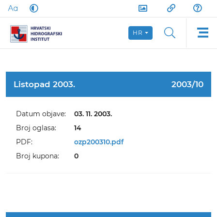
HR
Listopad 2003.
2003/10
Datum objave:
03. 11. 2003.
Broj oglasa:
14
PDF:
ozp200310.pdf
Broj kupona:
0