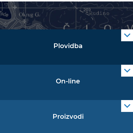
Plovidba
Oglas za pomorce
Navigacijski radiooglasi
Cro Nav Support (PWA)
On-line
Podaci operativne oceanografije
Proizvodi
Pomorske navigacijske karte