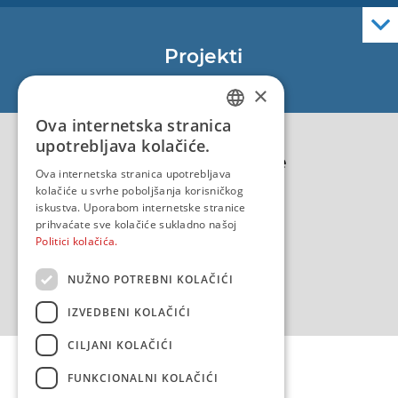
Elektroničke navigacijske karte
Službene navigacijske publikacije
Projekti
EU - Projekt Core
×
EU - EU/IPA Projekt JASPPer
Ova internetska stranica
CROATIAN
EU - Projekt NauTour
upotrebljava kolačiće.
Politika kvalitete
ENGLISH
Ova internetska stranica upotrebljava
kolačiće u svrhe poboljšanja korisničkog
iskustva. Uporabom internetske stranice
prihvaćate sve kolačiće sukladno našoj
Politici kolačića.
NUŽNO POTREBNI KOLAČIĆI
IZVEDBENI KOLAČIĆI
CILJANI KOLAČIĆI
FUNKCIONALNI KOLAČIĆI