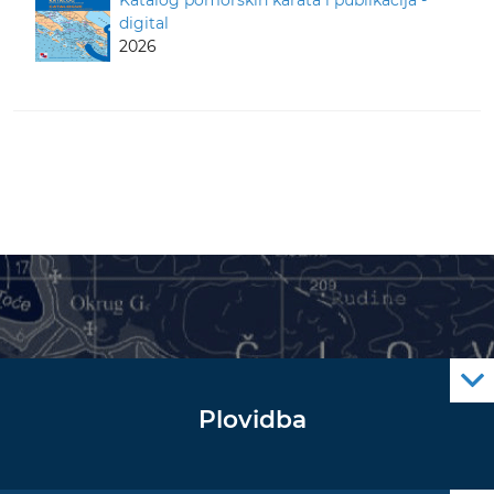
Katalog pomorskih karata i publikacija -
digital
2026
Plovidba
Oglas za pomorce
Navigacijski radiooglasi