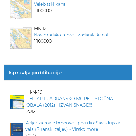
Velebitski kanal
1:100000
1
MK-12
Novigradsko more - Zadarski kanal
1:100000
1
Ispravlja publikacije
HI-N-20
PELJAR I. JADRANSKO MORE - ISTOČNA
OBALA (2012) - IZVAN SNAGE!!!
2012
Peljar za male brodove - prvi dio: Savudrijska
vala (Piranski zaljev) - Virsko more
2020