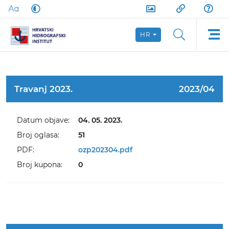
HR
Travanj 2023.
2023/04
Datum objave:
04. 05. 2023.
Broj oglasa:
51
PDF:
ozp202304.pdf
Broj kupona:
0