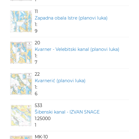
11
Zapadna obala Istre (planovi luka)
1:
9
20
Kvarner - Velebitski kanal (planovi luka)
1:
7
22
Kvarnerić (planovi luka)
1:
6
533
Šibenski kanal - IZVAN SNAGE
1:25000
1
MK-10