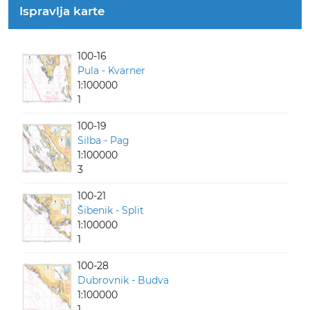
Ispravlja karte
100-16
Pula - Kvarner
1:100000
1
100-19
Silba - Pag
1:100000
3
100-21
Šibenik - Split
1:100000
1
100-28
Dubrovnik - Budva
1:100000
1