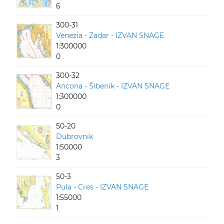
6
300-31
Venezia - Zadar - IZVAN SNAGE
1:300000
0
300-32
Ancona - Šibenik - IZVAN SNAGE
1:300000
0
50-20
Dubrovnik
1:50000
3
50-3
Pula - Cres - IZVAN SNAGE
1:55000
1