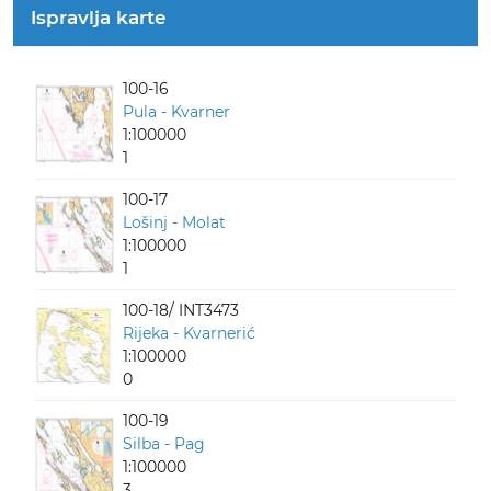
Ispravlja karte
100-16
Pula - Kvarner
1:100000
1
100-17
Lošinj - Molat
1:100000
1
100-18/ INT3473
Rijeka - Kvarnerić
1:100000
0
100-19
Silba - Pag
1:100000
3