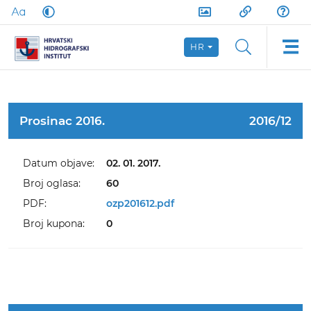
HR
Prosinac 2016.
2016/12
Datum objave:
02. 01. 2017.
Broj oglasa:
60
PDF:
ozp201612.pdf
Broj kupona:
0