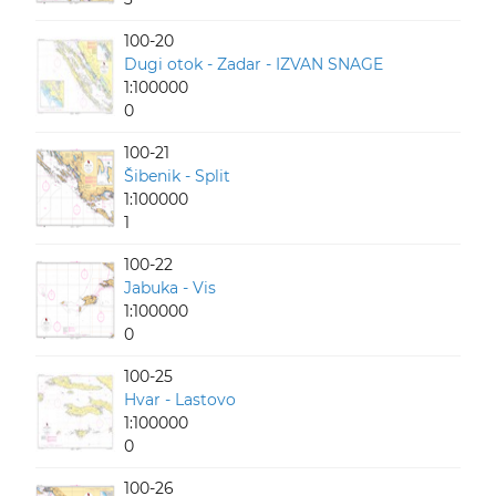
100-20
Dugi otok - Zadar - IZVAN SNAGE
1:100000
0
100-21
Šibenik - Split
1:100000
1
100-22
Jabuka - Vis
1:100000
0
100-25
Hvar - Lastovo
1:100000
0
100-26