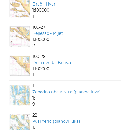
Brač - Hvar
1:100000
1
100-27
Pelješac - Mljet
1:100000
2
100-28
Dubrovnik - Budva
1:100000
1
11
Zapadna obala Istre (planovi luka)
1:
9
22
Kvarnerić (planovi luka)
1: