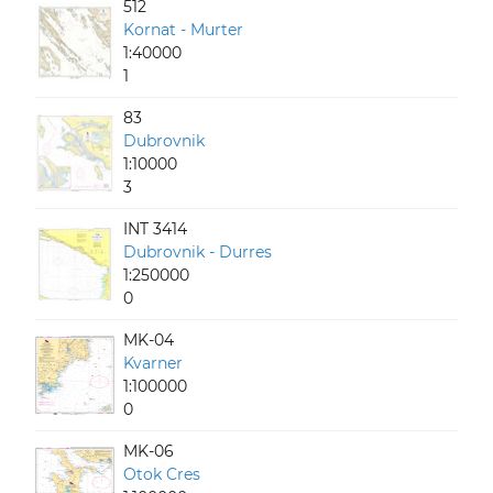
512
Kornat - Murter
1:40000
1
83
Dubrovnik
1:10000
3
INT 3414
Dubrovnik - Durres
1:250000
0
MK-04
Kvarner
1:100000
0
MK-06
Otok Cres