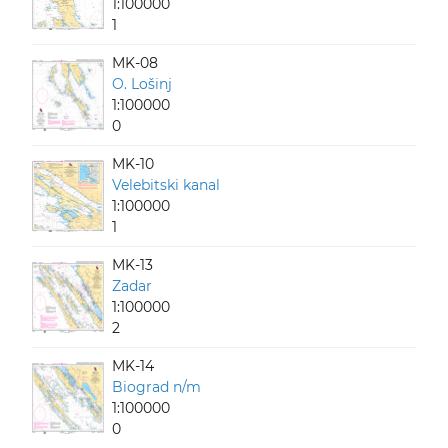
1:100000
1
MK-08
O. Lošinj
1:100000
0
MK-10
Velebitski kanal
1:100000
1
MK-13
Zadar
1:100000
2
MK-14
Biograd n/m
1:100000
0