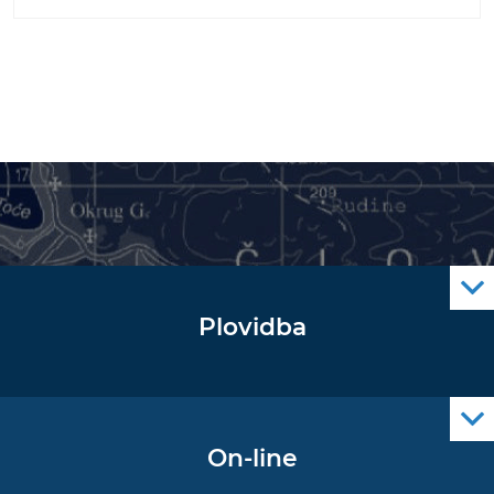
Plovidba
Oglas za pomorce
Navigacijski radiooglasi
Cro Nav Support (PWA)
On-line
Podaci operativne oceanografije