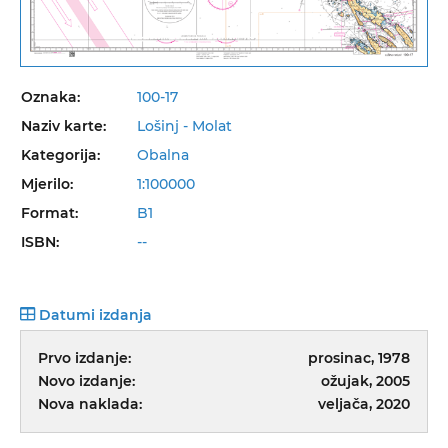
Oznaka:
100-17
Naziv karte:
Lošinj - Molat
Kategorija:
Obalna
Mjerilo:
1:100000
Format:
B1
ISBN:
--
Datumi izdanja
Prvo izdanje:
prosinac, 1978
Novo izdanje:
ožujak, 2005
Nova naklada:
veljača, 2020