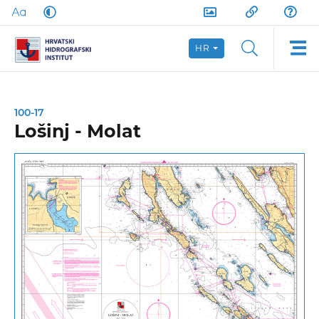
HR
100-17
Lošinj - Molat