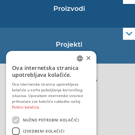
Proizvodi
Pomorske navigacijske karte
Elektroničke navigacijske karte
Službene navigacijske publikacije
Projekti
EU - Projekt Core
×
EU - EU/IPA Projekt JASPPer
Ova internetska stranica
CROATIAN
EU - Projekt NauTour
upotrebljava kolačiće.
Politika kvalitete
ENGLISH
Ova internetska stranica upotrebljava
kolačiće u svrhe poboljšanja korisničkog
iskustva. Uporabom internetske stranice
prihvaćate sve kolačiće sukladno našoj
Politici kolačića.
NUŽNO POTREBNI KOLAČIĆI
IZVEDBENI KOLAČIĆI