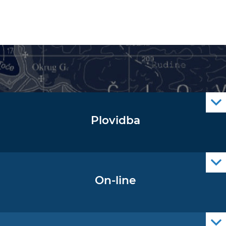
Plovidba
Oglas za pomorce
Navigacijski radiooglasi
Cro Nav Support (PWA)
On-line
Podaci operativne oceanografije