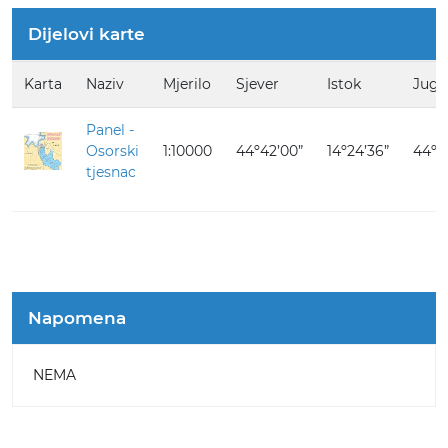
Dijelovi karte
Karta
Naziv
Mjerilo
Sjever
Istok
Jug
Panel -
Osorski
1:10000
44º42’00”
14º24’36”
44º4
tjesnac
Napomena
NEMA