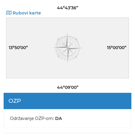
44º43’36”
Rubovi karte
13º50’00”
15º00’00”
44º09’00”
OZP
Održavanje OZP-om:
DA