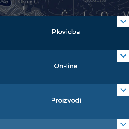
Plovidba
Oglas za pomorce
Navigacijski radiooglasi
Cro Nav Support (PWA)
On-line
Podaci operativne oceanografije
Proizvodi
Pomorske navigacijske karte
Elektroničke navigacijske karte
Službene navigacijske publikacije