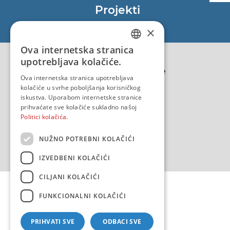
Projekti
EU - Projekt Core
×
EU - EU/IPA Projekt JASPPer
Ova internetska stranica
CROATIAN
EU - Projekt NauTour
upotrebljava kolačiće.
Politika kvalitete
ENGLISH
Ova internetska stranica upotrebljava
kolačiće u svrhe poboljšanja korisničkog
iskustva. Uporabom internetske stranice
prihvaćate sve kolačiće sukladno našoj
Politici kolačića.
NUŽNO POTREBNI KOLAČIĆI
IZVEDBENI KOLAČIĆI
CILJANI KOLAČIĆI
FUNKCIONALNI KOLAČIĆI
PRIHVATI SVE
ODBACI SVE
Copyright 2026 by HHI