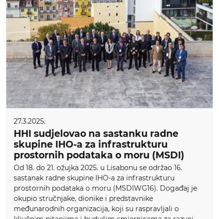
27.3.2025.
HHI sudjelovao na sastanku radne
skupine IHO-a za infrastrukturu
prostornih podataka o moru (MSDI)
Od 18. do 21. ožujka 2025. u Lisabonu se održao 16.
sastanak radne skupine IHO-a za infrastrukturu
prostornih podataka o moru (MSDIWG16). Događaj je
okupio stručnjake, dionike i predstavnike
međunarodnih organizacija, koji su raspravljali o
ključnim pitanjima i budućim smjernicama za razvoj