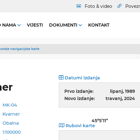
Foto & video
Povez
O NAMA
VIJESTI
DOKUMENTI
KONTAKT
orske navigacijske karte
Datumi izdanja
ner
Prvo izdanje:
lipanj, 1989
Novo izdanje:
travanj, 2024
MK-04
Kvarner
45º5’11”
Obalna
Rubovi karte
1:100000