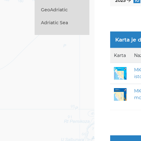
2025
10
}
GeoAdriatic
Adriatic Sea
Karta je 
Karta
Na
MK 
ist
MK-
mor