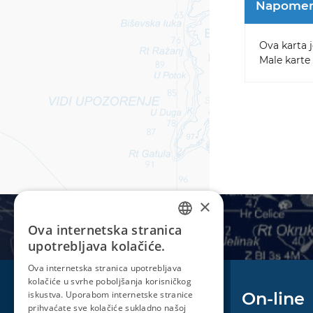
Napome
Ova karta j
Male karte 
×
Ova internetska stranica
CROATIAN
upotrebljava kolačiće.
ENGLISH
Ova internetska stranica upotrebljava
kolačiće u svrhe poboljšanja korisničkog
iskustva. Uporabom internetske stranice
Plovidba
On-line
prihvaćate sve kolačiće sukladno našoj