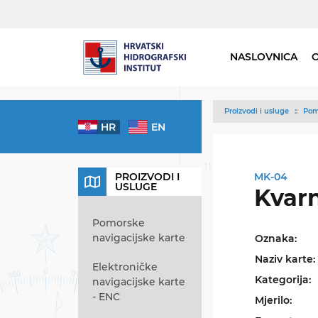
NASLOVNICA
Proizvodi i usluge
Pom
HR
EN
PROIZVODI I
MK-04
USLUGE
Kvar
Pomorske
navigacijske karte
Oznaka:
Naziv karte:
Elektroničke
Kategorija:
navigacijske karte
- ENC
Mjerilo: