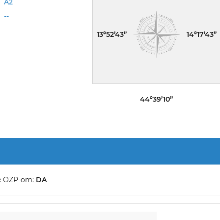
A2
--
13º52’43”
14º17’43”
44º39’10”
e OZP-om:
DA