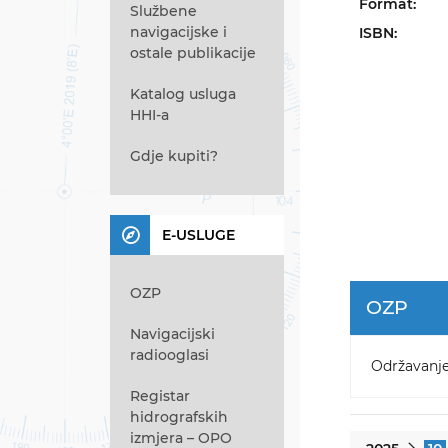
Format:
Službene
navigacijske i
ISBN:
ostale publikacije
Katalog usluga
HHI-a
Gdje kupiti?
E-USLUGE
OZP
OZP
Navigacijski
radiooglasi
Održavanj
Registar
hidrografskih
izmjera – OPO