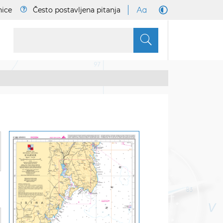
nice
Često postavljena pitanja
S