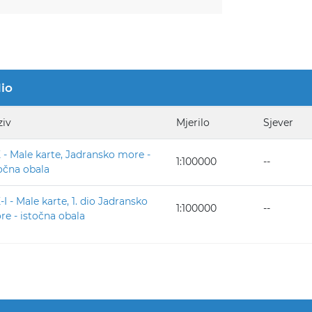
dio
ziv
Mjerilo
Sjever
- Male karte, Jadransko more -
1:100000
--
očna obala
I - Male karte, 1. dio Jadransko
1:100000
--
e - istočna obala