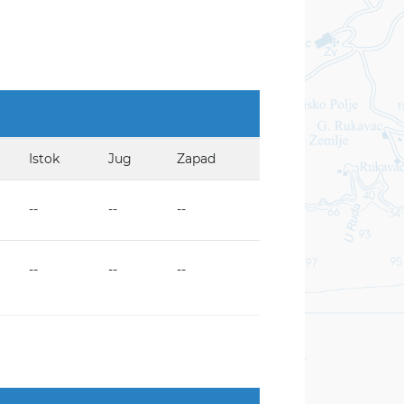
Istok
Jug
Zapad
--
--
--
--
--
--