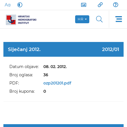
HR
Siječanj 2012.
2012/01
Datum objave:
08. 02. 2012.
Broj oglasa:
36
PDF:
ozp201201.pdf
Broj kupona:
0