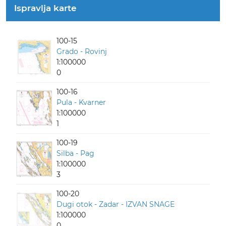
Ispravlja karte
100-15
Grado - Rovinj
1:100000
0
100-16
Pula - Kvarner
1:100000
1
100-19
Silba - Pag
1:100000
3
100-20
Dugi otok - Zadar - IZVAN SNAGE
1:100000
0