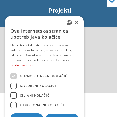
Službene navigacijske publikacije
Projekti
EU - Projekt Core
×
EU - EU/IPA Projekt JASPPer
Ova internetska stranica
CROATIAN
EU - Projekt NauTour
upotrebljava kolačiće.
Politika kvalitete
ENGLISH
Ova internetska stranica upotrebljava
kolačiće u svrhe poboljšanja korisničkog
iskustva. Uporabom internetske stranice
prihvaćate sve kolačiće sukladno našoj
Politici kolačića.
NUŽNO POTREBNI KOLAČIĆI
IZVEDBENI KOLAČIĆI
CILJANI KOLAČIĆI
FUNKCIONALNI KOLAČIĆI