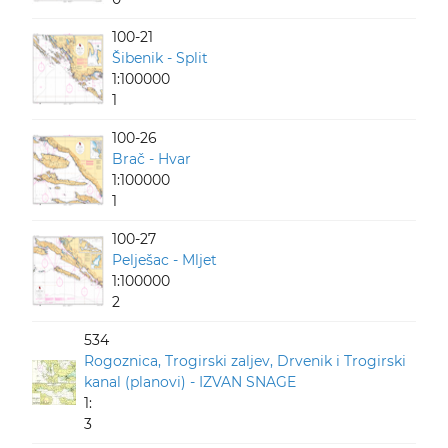
100-21
Šibenik - Split
1:100000
1
100-26
Brač - Hvar
1:100000
1
100-27
Pelješac - Mljet
1:100000
2
534
Rogoznica, Trogirski zaljev, Drvenik i Trogirski
kanal (planovi) - IZVAN SNAGE
1:
3