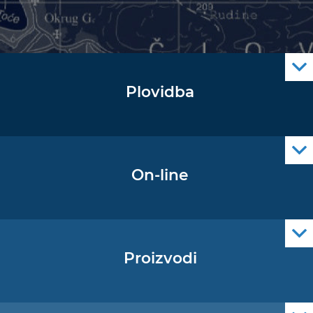
Plovidba
Oglas za pomorce
Navigacijski radiooglasi
Cro Nav Support (PWA)
On-line
Podaci operativne oceanografije
Proizvodi
Pomorske navigacijske karte
Elektroničke navigacijske karte