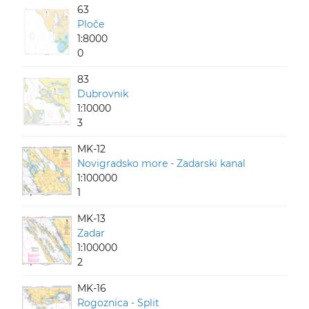
63
Ploče
1:8000
0
83
Dubrovnik
1:10000
3
MK-12
Novigradsko more - Zadarski kanal
1:100000
1
MK-13
Zadar
1:100000
2
MK-16
Rogoznica - Split