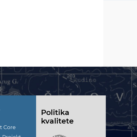
i
Politika
kvalitete
t Core