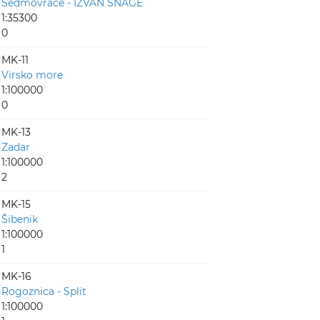
Sedmovraće - IZVAN SNAGE
1:35300
0
MK-11
Virsko more
1:100000
0
MK-13
Zadar
1:100000
2
MK-15
Šibenik
1:100000
1
MK-16
Rogoznica - Split
1:100000