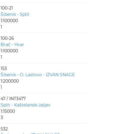
100-21
Šibenik - Split
1:100000
1
100-26
Brač - Hvar
1:100000
1
153
Šibenik - O. Lastovo - IZVAN SNAGE
1:200000
1
47 / INT3477
Split - Kaštelanski zaljev
1:15000
3
532