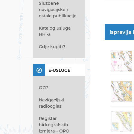
Službene
navigacijske i
ostale publikacije
Katalog usluga
Ispravlja
HHI-a
Gdje kupiti?
E-USLUGE
OZP
Navigacijski
radiooglasi
Registar
hidrografskih
izmjera – OPO