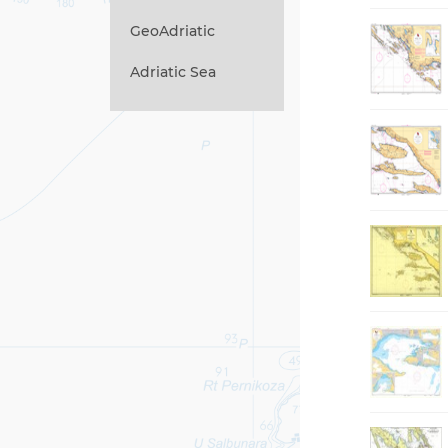
GeoAdriatic
Adriatic Sea