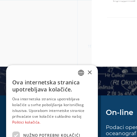
×
Ova internetska stranica
CROATIAN
upotrebljava kolačiće.
ENGLISH
Ova internetska stranica upotrebljava
kolačiće u svrhe poboljšanja korisničkog
iskustva. Uporabom internetske stranice
Plovidba
On-line
prihvaćate sve kolačiće sukladno našoj
Politici kolačića.
Oglas za pomorce
Podaci oper
oceanografi
NUŽNO POTREBNI KOLAČIĆI