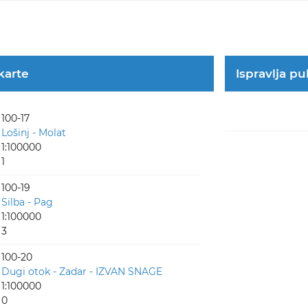
 karte
Ispravlja pu
100-17
Lošinj - Molat
1:100000
1
100-19
Silba - Pag
1:100000
3
100-20
Dugi otok - Zadar - IZVAN SNAGE
1:100000
0