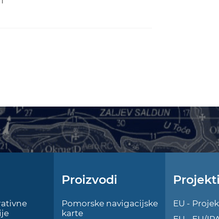
1
Proizvodi
Projekt
ativne
Pomorske navigacijske
EU - Projek
je
karte