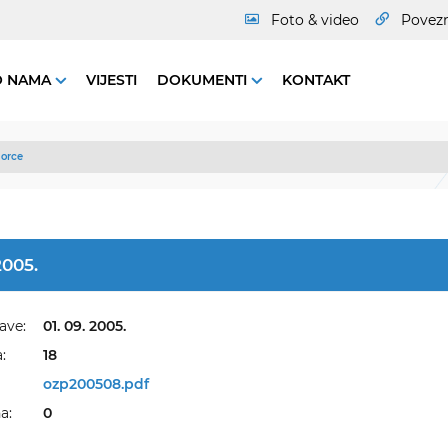
Foto & video
Povez
O NAMA
VIJESTI
DOKUMENTI
KONTAKT
orce
2005.
ave:
01. 09. 2005.
:
18
ozp200508.pdf
a:
0