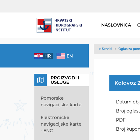
NASLOVNICA
e-Servisi
Oglas za pom
HR
EN
PROIZVODI I
USLUGE
Kolovoz 
Pomorske
Datum obj
navigacijske karte
Broj oglasa
Elektroničke
PDF:
navigacijske karte
Broj kupon
- ENC