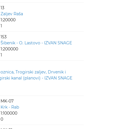
13
Zaljev Raša
1:20000
1
153
Šibenik - O. Lastovo - IZVAN SNAGE
1:200000
1
znica, Trogirski zaljev, Drvenik i
girski kanal (planovi) - IZVAN SNAGE
MK-07
Krk - Rab
1:100000
0