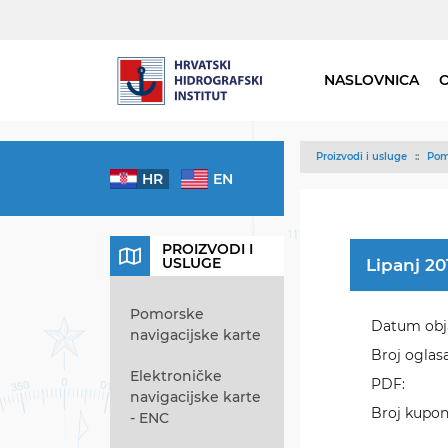
NASLOVNICA
Proizvodi i usluge
Pom
HR
EN
PROIZVODI I
USLUGE
Lipanj 20
Pomorske
Datum obj
navigacijske karte
Broj oglasa
Elektroničke
PDF:
navigacijske karte
Broj kupon
- ENC