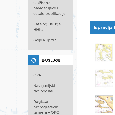
Službene
navigacijske i
ostale publikacije
Katalog usluga
Ispravlja
HHI-a
Gdje kupiti?
E-USLUGE
OZP
Navigacijski
radiooglasi
Registar
hidrografskih
izmjera – OPO