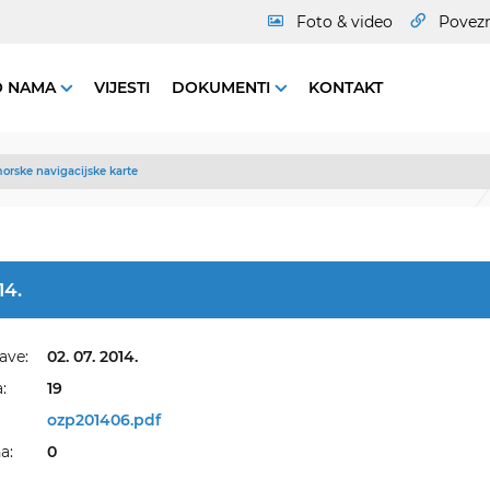
Foto & video
Povez
O NAMA
VIJESTI
DOKUMENTI
KONTAKT
orske navigacijske karte
14.
ave:
02. 07. 2014.
:
19
ozp201406.pdf
a:
0