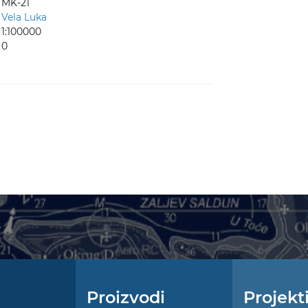
MK-21
Vela Luka
1:100000
0
Proizvodi
Projekt