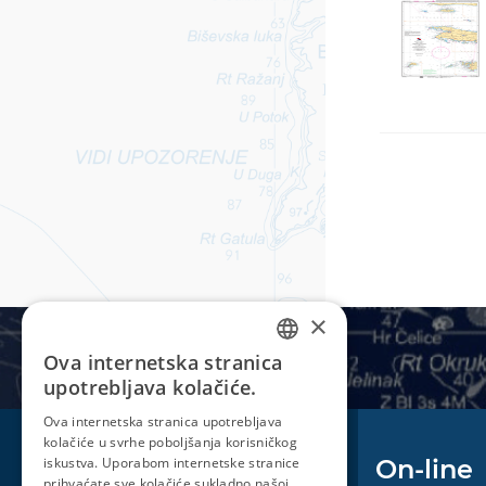
×
Ova internetska stranica
CROATIAN
upotrebljava kolačiće.
ENGLISH
Ova internetska stranica upotrebljava
kolačiće u svrhe poboljšanja korisničkog
iskustva. Uporabom internetske stranice
Plovidba
On-line
prihvaćate sve kolačiće sukladno našoj