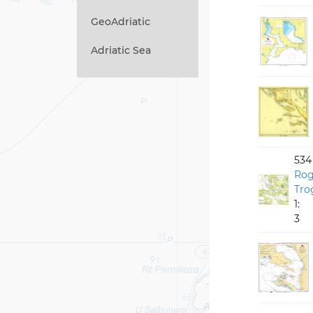
GeoAdriatic
Adriatic Sea
534
Rogo
Tro
1:
3