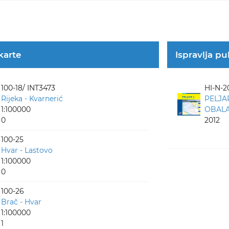
 karte
Ispravlja pu
100-18/ INT3473
HI-N-2
Rijeka - Kvarnerić
PELJA
1:100000
OBALA 
0
2012
100-25
Hvar - Lastovo
1:100000
0
100-26
Brač - Hvar
1:100000
1