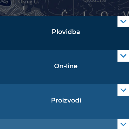
Plovidba
Oglas za pomorce
Navigacijski radiooglasi
Cro Nav Support (PWA)
On-line
Podaci operativne oceanografije
Proizvodi
Pomorske navigacijske karte
Elektroničke navigacijske karte
Službene navigacijske publikacije