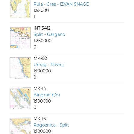
Pula - Cres - IZVAN SNAGE
1:55000
1
INT 3412
Split - Gargano
1:250000
0
MK-02
Umag - Rovinj
1:100000
0
MK-14
Biograd n/m
1:100000
0
MK-16
Rogoznica - Split
1:100000