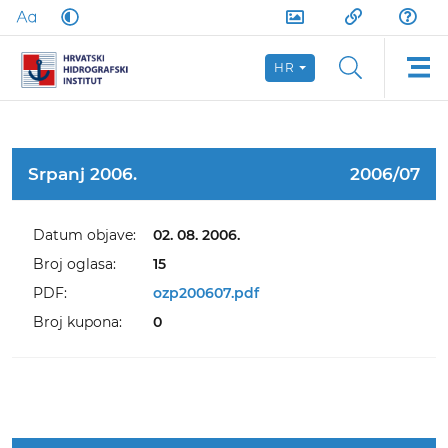
HR
Srpanj 2006.
2006/07
Datum objave:
02. 08. 2006.
Broj oglasa:
15
PDF:
ozp200607.pdf
Broj kupona:
0