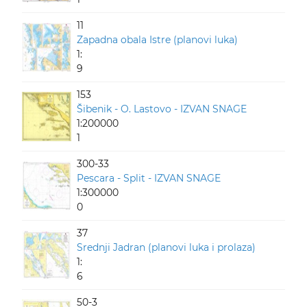
11
Zapadna obala Istre (planovi luka)
1:
9
153
Šibenik - O. Lastovo - IZVAN SNAGE
1:200000
1
300-33
Pescara - Split - IZVAN SNAGE
1:300000
0
37
Srednji Jadran (planovi luka i prolaza)
1:
6
50-3