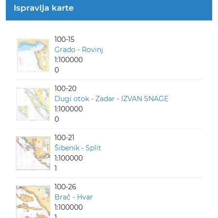
Ispravlja karte
100-15
Grado - Rovinj
1:100000
0
100-20
Dugi otok - Zadar - IZVAN SNAGE
1:100000
0
100-21
Šibenik - Split
1:100000
1
100-26
Brač - Hvar
1:100000
1