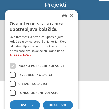
Projekti
EU - Projekt Core
×
EU - EU/IPA Projekt JASPPer
Ova internetska stranica
CROATIAN
EU - Projekt NauTour
upotrebljava kolačiće.
Politika kvalitete
ENGLISH
Ova internetska stranica upotrebljava
kolačiće u svrhe poboljšanja korisničkog
iskustva. Uporabom internetske stranice
prihvaćate sve kolačiće sukladno našoj
Politici kolačića.
NUŽNO POTREBNI KOLAČIĆI
IZVEDBENI KOLAČIĆI
CILJANI KOLAČIĆI
FUNKCIONALNI KOLAČIĆI
PRIHVATI SVE
ODBACI SVE
Copyright 2026 by HHI