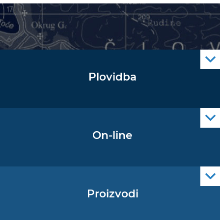
Plovidba
Oglas za pomorce
Navigacijski radiooglasi
Cro Nav Support (PWA)
On-line
Podaci operativne oceanografije
Proizvodi
Pomorske navigacijske karte