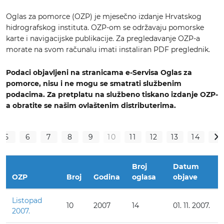
Oglas za pomorce (OZP) je mjesečno izdanje Hrvatskog
hidrografskog instituta. OZP-om se održavaju pomorske
karte i navigacijske publikacije. Za pregledavanje OZP-a
morate na svom računalu imati instaliran PDF preglednik.
Podaci objavljeni na stranicama e-Servisa Oglas za
pomorce, nisu i ne mogu se smatrati službenim
podacima.
Za pretplatu na službeno tiskano izdanje OZP-
a obratite se našim ovlaštenim distributerima.
5
6
7
8
9
10
11
12
13
14
>
Broj
Datum
OZP
Broj
Godina
oglasa
objave
Listopad
10
2007
14
01. 11. 2007.
2007.