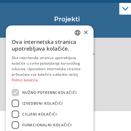
Elektroničke navigacijske karte
Službene navigacijske publikacije
Projekti
EU - Projekt Core
×
EU - EU/IPA Projekt JASPPer
Ova internetska stranica
CROATIAN
EU - Projekt NauTour
upotrebljava kolačiće.
Politika kvalitete
ENGLISH
Ova internetska stranica upotrebljava
kolačiće u svrhe poboljšanja korisničkog
iskustva. Uporabom internetske stranice
prihvaćate sve kolačiće sukladno našoj
Politici kolačića.
NUŽNO POTREBNI KOLAČIĆI
IZVEDBENI KOLAČIĆI
CILJANI KOLAČIĆI
FUNKCIONALNI KOLAČIĆI