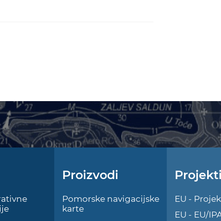
Proizvodi
Projekt
ativne
Pomorske navigacijske
EU - Projek
je
karte
EU - EU/IP