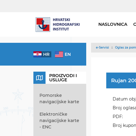
NASLOVNICA
e-Servisi
Oglas za pom
HR
EN
PROIZVODI I
USLUGE
Rujan 20
Pomorske
Datum obj
navigacijske karte
Broj oglasa
Elektroničke
PDF:
navigacijske karte
Broj kupon
- ENC