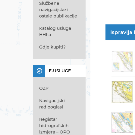
Službene
navigacijske i
ostale publikacije
Katalog usluga
Ispravlja
HHI-a
Gdje kupiti?
E-USLUGE
OZP
Navigacijski
radiooglasi
Registar
hidrografskih
izmjera – OPO