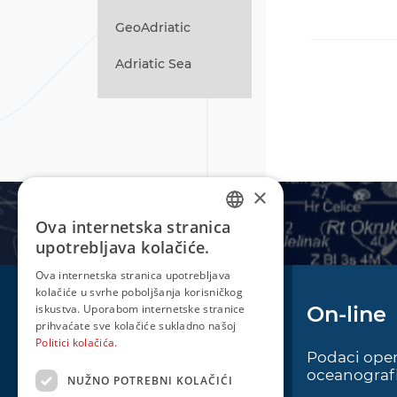
GeoAdriatic
Adriatic Sea
×
Ova internetska stranica
CROATIAN
upotrebljava kolačiće.
ENGLISH
Ova internetska stranica upotrebljava
kolačiće u svrhe poboljšanja korisničkog
iskustva. Uporabom internetske stranice
Plovidba
On-line
prihvaćate sve kolačiće sukladno našoj
Politici kolačića.
Oglas za pomorce
Podaci oper
oceanografi
NUŽNO POTREBNI KOLAČIĆI
Navigacijski radiooglasi