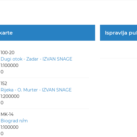
 karte
Ispravlja pu
100-20
Dugi otok - Zadar - IZVAN SNAGE
1:100000
0
152
Rijeka - O. Murter - IZVAN SNAGE
1:200000
0
MK-14
Biograd n/m
1:100000
0