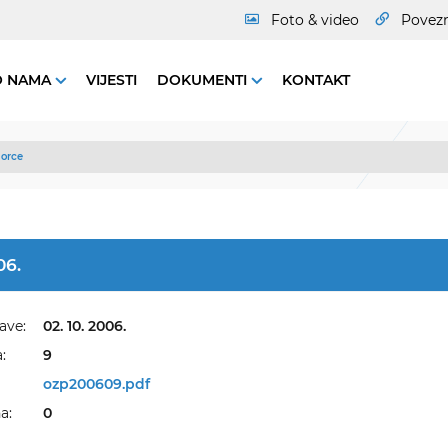
Foto & video
Povez
O NAMA
VIJESTI
DOKUMENTI
KONTAKT
orce
06.
ave:
02. 10. 2006.
:
9
ozp200609.pdf
a:
0