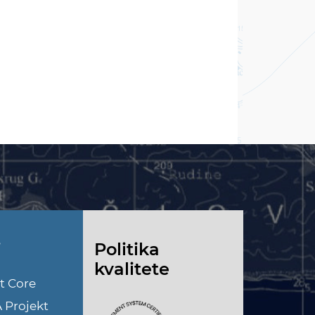
i
Politika
kvalitete
t Core
A Projekt