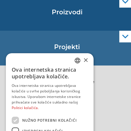
Proizvodi
Pomorske navigacijske karte
Elektroničke navigacijske karte
Službene navigacijske publikacije
Projekti
EU - Projekt Core
×
EU - EU/IPA Projekt JASPPer
Ova internetska stranica
CROATIAN
EU - Projekt NauTour
upotrebljava kolačiće.
Politika kvalitete
ENGLISH
Ova internetska stranica upotrebljava
kolačiće u svrhe poboljšanja korisničkog
iskustva. Uporabom internetske stranice
prihvaćate sve kolačiće sukladno našoj
Politici kolačića.
NUŽNO POTREBNI KOLAČIĆI