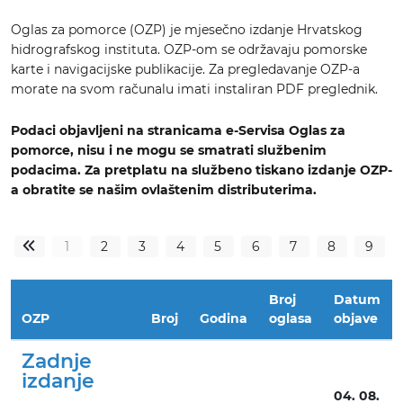
Oglas za pomorce (OZP) je mjesečno izdanje Hrvatskog
hidrografskog instituta. OZP-om se održavaju pomorske
karte i navigacijske publikacije. Za pregledavanje OZP-a
morate na svom računalu imati instaliran PDF preglednik.
Podaci objavljeni na stranicama e-Servisa Oglas za
pomorce, nisu i ne mogu se smatrati službenim
podacima.
Za pretplatu na službeno tiskano izdanje OZP-
a obratite se našim ovlaštenim distributerima.
1
2
3
4
5
6
7
8
9
«
Broj
Datum
OZP
Broj
Godina
oglasa
objave
Zadnje
izdanje
04. 08.