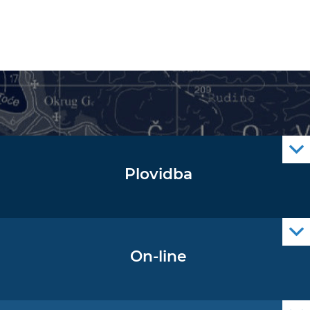
Plovidba
Oglas za pomorce
Navigacijski radiooglasi
Cro Nav Support (PWA)
On-line
Podaci operativne oceanografije