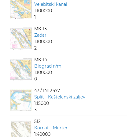
Velebitski kanal
1:100000
1
MK-13
Zadar
1:100000
2
MK-14
Biograd n/m
1:100000
0
47 / INT3477
Split - Kaštelanski zaljev
1:15000
3
512
Kornat - Murter
1:40000