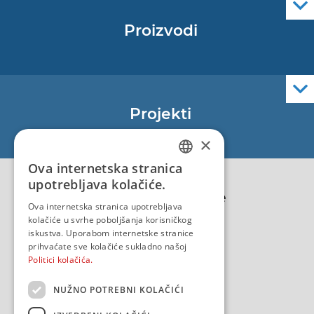
Proizvodi
Pomorske navigacijske karte
Elektroničke navigacijske karte
Službene navigacijske publikacije
Projekti
EU - Projekt Core
×
EU - EU/IPA Projekt JASPPer
Ova internetska stranica
CROATIAN
EU - Projekt NauTour
upotrebljava kolačiće.
Politika kvalitete
ENGLISH
Ova internetska stranica upotrebljava
kolačiće u svrhe poboljšanja korisničkog
iskustva. Uporabom internetske stranice
prihvaćate sve kolačiće sukladno našoj
Politici kolačića.
NUŽNO POTREBNI KOLAČIĆI