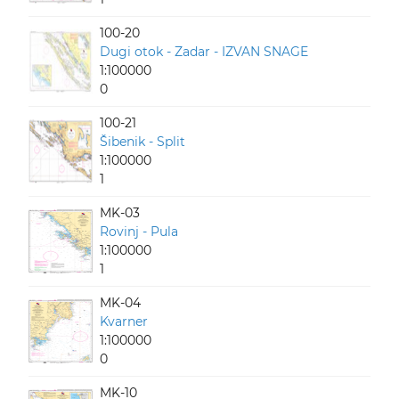
100-20
Dugi otok - Zadar - IZVAN SNAGE
1:100000
0
100-21
Šibenik - Split
1:100000
1
MK-03
Rovinj - Pula
1:100000
1
MK-04
Kvarner
1:100000
0
MK-10