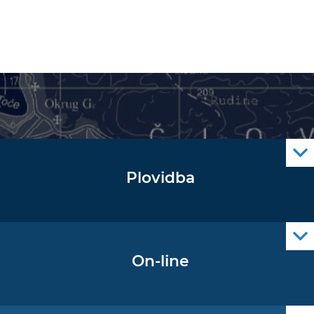
Plovidba
Oglas za pomorce
Navigacijski radiooglasi
Cro Nav Support (PWA)
On-line
Podaci operativne oceanografije