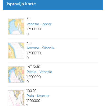
Ispravlja karte
351
Venezia - Zadar
1:350000
0
352
Ancona - Šibenik
1:350000
0
INT 3410
Rijeka - Venezia
1:250000
0
100-16
Pula - Kvarner
1:100000
1