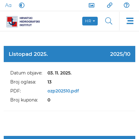
HR
Listopad 2025.
2025/10
Datum objave:
03. 11. 2025.
Broj oglasa:
13
PDF:
ozp202510.pdf
Broj kupona:
0