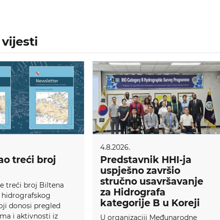
vijesti
4.8.2026.
ao treći broj
Predstavnik HHI-ja
uspješno završio
stručno usavršavanje
e treći broj Biltena
za Hidrografa
 hidrografskog
kategorije B u Koreji
koji donosi pregled
ma i aktivnosti iz
U organizaciji Međunarodne