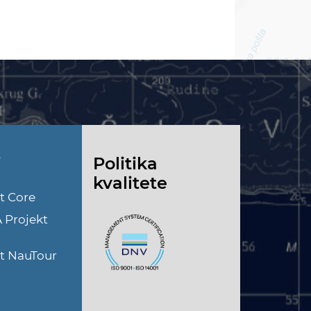
i
Politika
kvalitete
t Core
A Projekt
kt NauTour