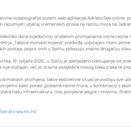
ativne oceanografije putem web-aplikacije AdriaticSea online pr
razumijeti utjecaj vremenskih prilika na razinu mora na Jadra
 nekoliko dana svjedočimo izraženim promjenama visina razine 
 HHI-ja „Tablice morskih mijena“ predviđa uobičajeni ritam plime 
ih postaja, poput onih u Splitu, pokazuju znatno drugačiju sliku
vrtka, 19. veljače 2026., u Splitu je zabilježeno odstupanje od pr
 nije slučajan, već je izravna posljedica niskog tlaka zraka te sna
 klimatskih promjena, takve ekstremne situacije postaju sve uč
umijemo kako porast globalne razine mora, u kombinaciji s ek
žava našu infrastrukturu, rive, povijesne jezgre i imovinu. Pratit
/adriaticsea.hhi.hr/