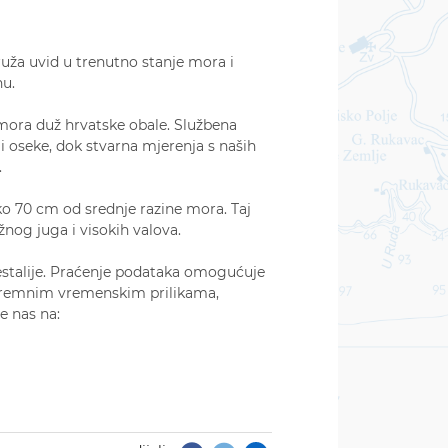
uža uvid u trenutno stanje mora i
nu.
mora duž hrvatske obale. Službena
i oseke, dok stvarna mjerenja s naših
.
eko 70 cm od srednje razine mora. Taj
žnog juga i visokih valova.
estalije. Praćenje podataka omogućuje
stremnim vremenskim prilikama,
e nas na: