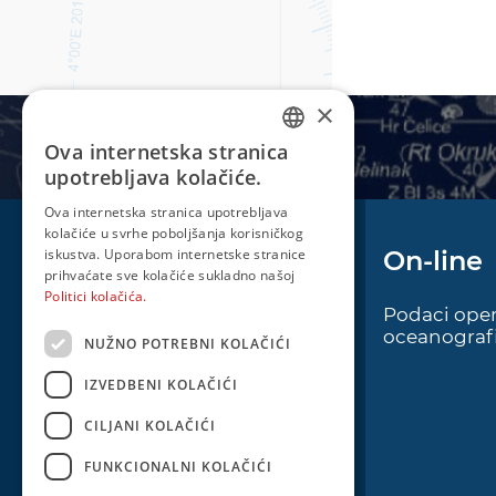
×
Ova internetska stranica
CROATIAN
upotrebljava kolačiće.
ENGLISH
Ova internetska stranica upotrebljava
kolačiće u svrhe poboljšanja korisničkog
iskustva. Uporabom internetske stranice
Plovidba
On-line
prihvaćate sve kolačiće sukladno našoj
Politici kolačića.
Oglas za pomorce
Podaci oper
oceanografi
NUŽNO POTREBNI KOLAČIĆI
Navigacijski radiooglasi
Cro Nav Support (PWA)
IZVEDBENI KOLAČIĆI
CILJANI KOLAČIĆI
FUNKCIONALNI KOLAČIĆI