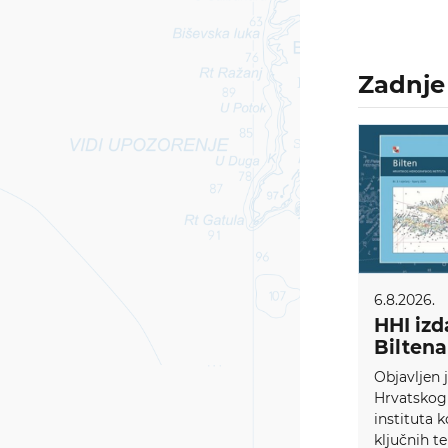
Zadnje 
6.8.2026.
HHI izd
Biltena
Objavljen j
Hrvatskog
instituta 
ključnih te