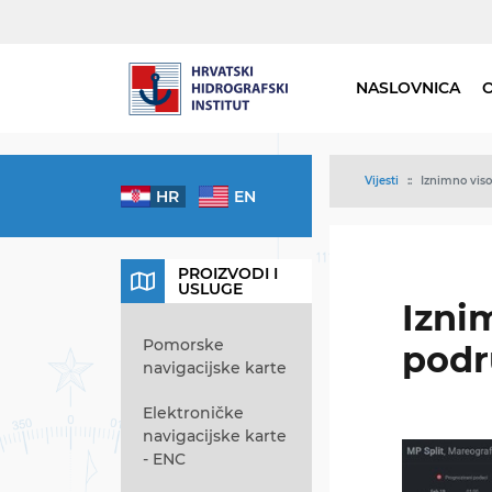
NASLOVNICA
Vijesti
Iznimno viso
HR
EN
PROIZVODI I
USLUGE
Izni
Pomorske
podr
navigacijske karte
Elektroničke
navigacijske karte
- ENC