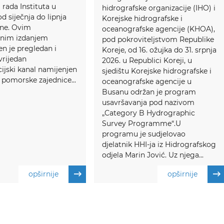
 rada Instituta u
hidrografske organizacije (IHO) i
d siječnja do lipnja
Korejske hidrografske i
ine. Ovim
oceanografske agencije (KHOA),
vnim izdanjem
pod pokroviteljstvom Republike
en je pregledan i
Koreje, od 16. ožujka do 31. srpnja
vrijedan
2026. u Republici Koreji, u
jski kanal namijenjen
sjedištu Korejske hidrografske i
pomorske zajednice...
oceanografske agencije u
Busanu održan je program
usavršavanja pod nazivom
„Category B Hydrographic
Survey Programme“.U
programu je sudjelovao
djelatnik HHI-ja iz Hidrografskog
odjela Marin Jović. Uz njega...
opširnije
opširnije