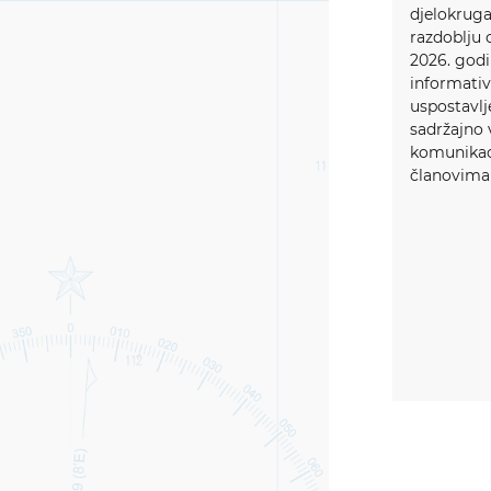
djelokruga
razdoblju o
2026. god
informati
uspostavlj
sadržajno 
komunikaci
članovima 