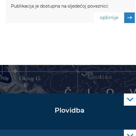
Publikacija je dostupna na sljedećoj poveznici:
opširnije
Plovidba
Oglas za pomorce
Navigacijski radiooglasi