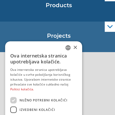
Products
Nautical Charts
ENCs
Official Navigational Publications
Projects
EU - Project Core
×
EU - EU/IPA Project JASPPer
Ova internetska stranica
CROATIAN
EU - Project NauTour
upotrebljava kolačiće.
Quality
ENGLISH
Ova internetska stranica upotrebljava
kolačiće u svrhe poboljšanja korisničkog
iskustva. Uporabom internetske stranice
prihvaćate sve kolačiće sukladno našoj
Politici kolačića.
NUŽNO POTREBNI KOLAČIĆI
IZVEDBENI KOLAČIĆI