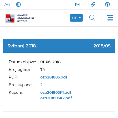
HR
Svibanj 2018.
2018/05
Datum objave:
01. 06. 2018.
Broj oglasa:
74
PDF:
ozp201805.pdf
Broj kupona:
2
Kuponi:
ozp201805K1.pdf
ozp201805K2.pdf