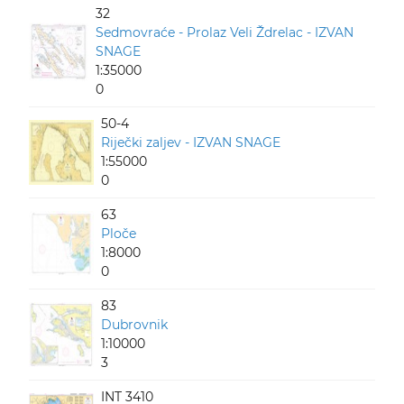
32
Sedmovraće - Prolaz Veli Ždrelac - IZVAN
SNAGE
1:35000
0
50-4
Riječki zaljev - IZVAN SNAGE
1:55000
0
63
Ploče
1:8000
0
83
Dubrovnik
1:10000
3
INT 3410