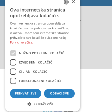
×
EU - EU/IPA Projekt JASPPer
Ova internetska stranica
CROATIAN
EU - Projekt NauTour
upotrebljava kolačiće.
Politika kvalitete
ENGLISH
Ova internetska stranica upotrebljava
kolačiće u svrhe poboljšanja korisničkog
iskustva. Uporabom internetske stranice
prihvaćate sve kolačiće sukladno našoj
Politici kolačića.
NUŽNO POTREBNI KOLAČIĆI
IZVEDBENI KOLAČIĆI
CILJANI KOLAČIĆI
FUNKCIONALNI KOLAČIĆI
PRIHVATI SVE
ODBACI SVE
Copyright 2026 by HHI
Design & development:
sistemi.hr
PRIKAŽI VIŠE