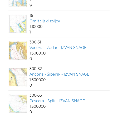
1:
9
16
Omišaljski zaljev
1:10000
1
300-31
Venezia - Zadar - IZVAN SNAGE
1:300000
0
300-32
Ancona - Šibenik - IZVAN SNAGE
1:300000
0
300-33
Pescara - Split - IZVAN SNAGE
1:300000
0