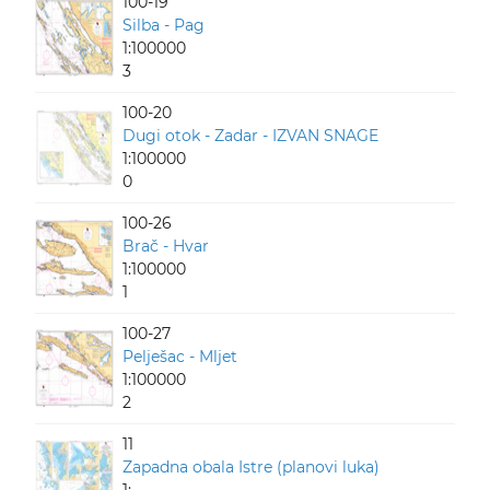
100-19
Silba - Pag
1:100000
3
100-20
Dugi otok - Zadar - IZVAN SNAGE
1:100000
0
100-26
Brač - Hvar
1:100000
1
100-27
Pelješac - Mljet
1:100000
2
11
Zapadna obala Istre (planovi luka)