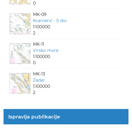
0
MK-09
Kvarnerić - S dio
1:100000
2
MK-11
Virsko more
1:100000
0
MK-13
Zadar
1:100000
2
Ispravlja publikacije