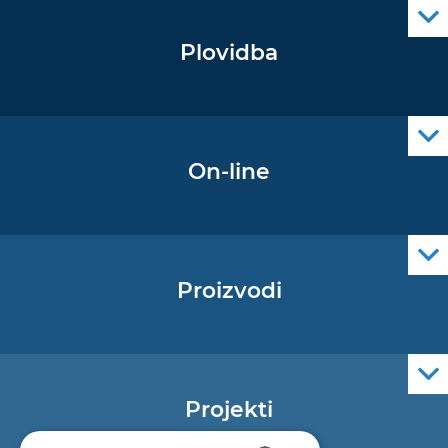
Plovidba
Oglas za pomorce
Navigacijski radiooglasi
Cro Nav Support (PWA)
On-line
Podaci operativne oceanografije
Proizvodi
Pomorske navigacijske karte
Elektroničke navigacijske karte
Službene navigacijske publikacije
Projekti
EU - Projekt Core