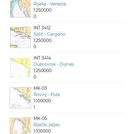
Rijeka - Venezia
1:250000
0
INT 3412
Split - Gargano
1:250000
0
INT 3414
Dubrovnik - Durres
1:250000
0
MK-03
Rovinj - Pula
1:100000
1
MK-05
Riječki zaljev
1:100000