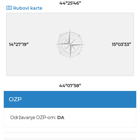
44º25’46”
Rubovi karte
14º27’19”
15º03’33”
44º07’58”
OZP
Održavanje OZP-om:
DA