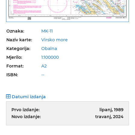
Oznaka:
MK-11
Naziv karte:
Virsko more
Kategorija:
Obalna
Mjerilo:
1:100000
Format:
A2
ISBN:
--
Datumi izdanja
Prvo izdanje:
lipanj, 1989
Novo izdanje:
travanj, 2024