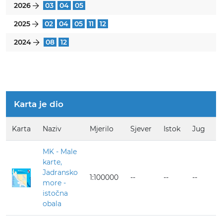
2026
03
04
05
}
2025
02
04
05
11
12
}
2024
08
12
}
Karta je dio
Karta
Naziv
Mjerilo
Sjever
Istok
Jug
Z
MK - Male
karte,
Jadransko
1:100000
--
--
--
--
more -
istočna
obala