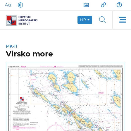
HR
MK-11
Virsko more