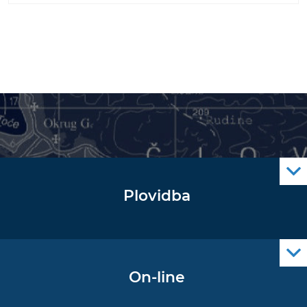
Plovidba
Oglas za pomorce
Navigacijski radiooglasi
Cro Nav Support (PWA)
On-line
Podaci operativne oceanografije