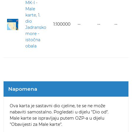
MK-I -
Male
karte, 1.
dio
1:100000
--
--
--
--
Jadransko
more -
istočna
obala
Napomena
Ova karta je sastavni dio cjeline, te se ne može
nabaviti samostalno. Pogledati u dijelu "Dio od".
Male karte se ispravljaju putem OZP-a u dijelu
"Obavijesti za Male karte".