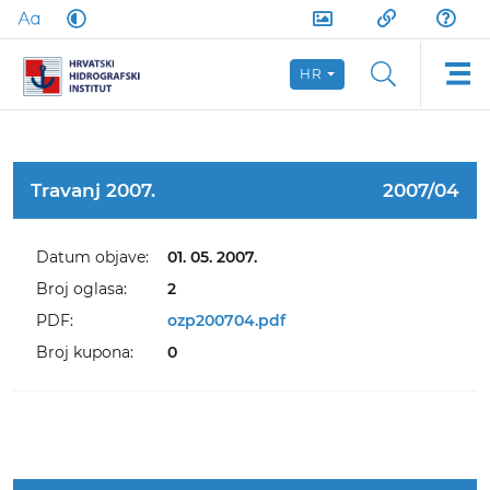
HR
Travanj 2007.
2007/04
Datum objave:
01. 05. 2007.
Broj oglasa:
2
PDF:
ozp200704.pdf
Broj kupona:
0