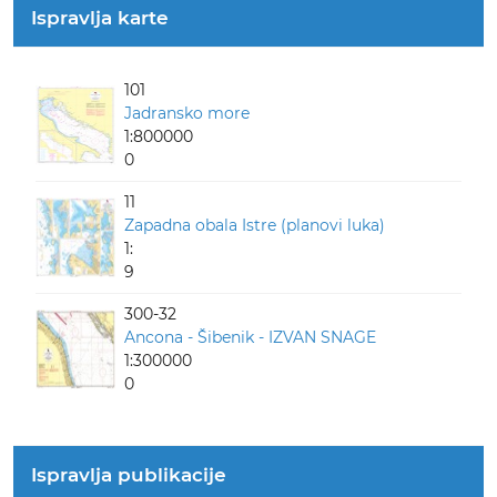
Ispravlja karte
101
Jadransko more
1:800000
0
11
Zapadna obala Istre (planovi luka)
1:
9
300-32
Ancona - Šibenik - IZVAN SNAGE
1:300000
0
Ispravlja publikacije