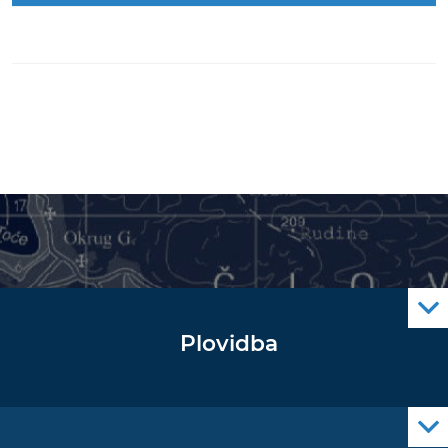
Plovidba
Oglas za pomorce
Navigacijski radiooglasi
Cro Nav Support (PWA)