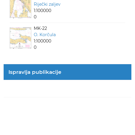
Riječki zaljev
1:100000
0
MK-22
O. Korčula
1:100000
0
Ispravlja publikacije