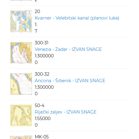
20
Kvarner - Velebitski kanal (planovi luka)
1:
7
300-31
Venezia - Zadar - IZVAN SNAGE
1:300000
0
300-32
Ancona - Šibenik - IZVAN SNAGE
1:300000
0
50-4
Riječki zaljev - IZVAN SNAGE
1:55000
0
MK-05