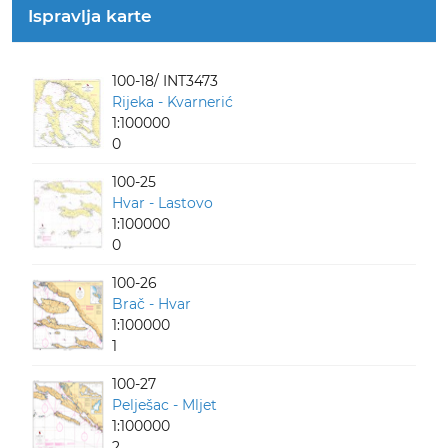
Ispravlja karte
100-18/ INT3473
Rijeka - Kvarnerić
1:100000
0
100-25
Hvar - Lastovo
1:100000
0
100-26
Brač - Hvar
1:100000
1
100-27
Pelješac - Mljet
1:100000
2