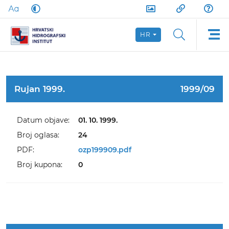
HR
Rujan 1999.
1999/09
Datum objave:
01. 10. 1999.
Broj oglasa:
24
PDF:
ozp199909.pdf
Broj kupona:
0