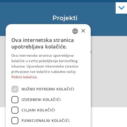
Elektroničke navigacijske karte
Službene navigacijske publikacije
Projekti
EU - Projekt Core
×
EU - EU/IPA Projekt JASPPer
Ova internetska stranica
CROATIAN
EU - Projekt NauTour
upotrebljava kolačiće.
Politika kvalitete
ENGLISH
Ova internetska stranica upotrebljava
kolačiće u svrhe poboljšanja korisničkog
iskustva. Uporabom internetske stranice
prihvaćate sve kolačiće sukladno našoj
Politici kolačića.
NUŽNO POTREBNI KOLAČIĆI
IZVEDBENI KOLAČIĆI
CILJANI KOLAČIĆI
FUNKCIONALNI KOLAČIĆI