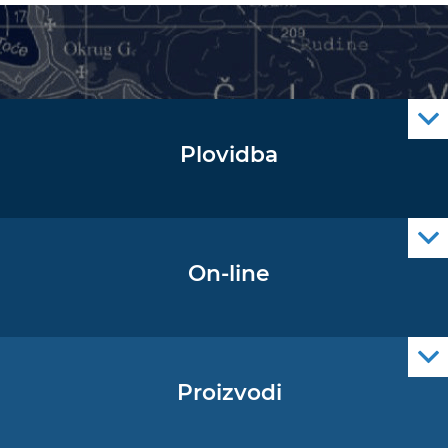
Plovidba
Oglas za pomorce
Navigacijski radiooglasi
Cro Nav Support (PWA)
On-line
Podaci operativne oceanografije
Proizvodi
Pomorske navigacijske karte