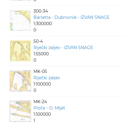
300-34
Barletta - Dubrovnik - IZVAN SNAGE
1:300000
0
50-4
Riječki zaljev - IZVAN SNAGE
1:55000
0
MK-05
Riječki zaljev
1:100000
0
MK-24
Ploče - O. Mljet
1:100000
1