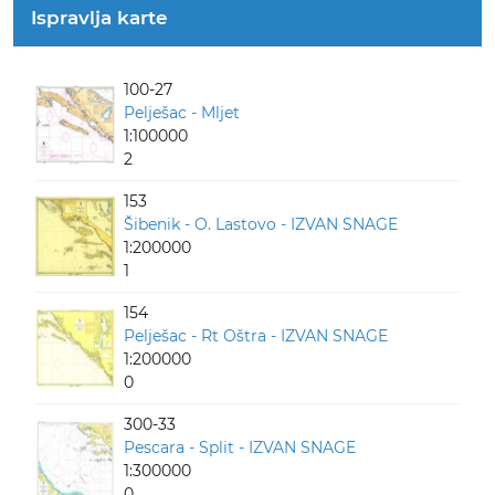
Ispravlja karte
100-27
Pelješac - Mljet
1:100000
2
153
Šibenik - O. Lastovo - IZVAN SNAGE
1:200000
1
154
Pelješac - Rt Oštra - IZVAN SNAGE
1:200000
0
300-33
Pescara - Split - IZVAN SNAGE
1:300000
0