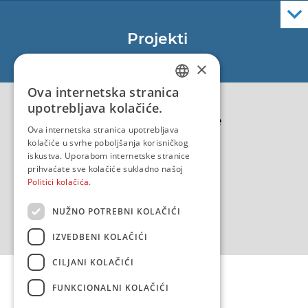
Službene navigacijske publikacije
Projekti
EU - Projekt Core
×
EU - EU/IPA Projekt JASPPer
Ova internetska stranica
CROATIAN
EU - Projekt NauTour
upotrebljava kolačiće.
Politika kvalitete
ENGLISH
Ova internetska stranica upotrebljava
kolačiće u svrhe poboljšanja korisničkog
iskustva. Uporabom internetske stranice
prihvaćate sve kolačiće sukladno našoj
Politici kolačića.
NUŽNO POTREBNI KOLAČIĆI
IZVEDBENI KOLAČIĆI
CILJANI KOLAČIĆI
FUNKCIONALNI KOLAČIĆI