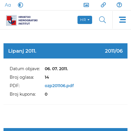
HR
Lipanj 2011.
2011/06
Datum objave:
06. 07. 2011.
Broj oglasa:
14
PDF:
ozp201106.pdf
Broj kupona:
0