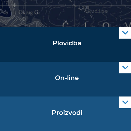
Plovidba
Oglas za pomorce
Navigacijski radiooglasi
Cro Nav Support (PWA)
On-line
Podaci operativne oceanografije
Proizvodi
Pomorske navigacijske karte
Elektroničke navigacijske karte