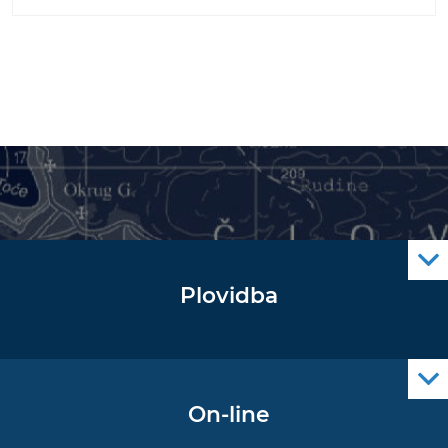
Plovidba
Oglas za pomorce
Navigacijski radiooglasi
Cro Nav Support (PWA)
On-line
Podaci operativne oceanografije