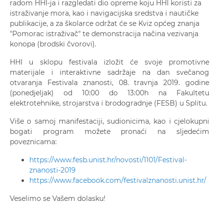
radom HHI-ja i razgledati dio opreme koju HHI koristi za
istraživanje mora, kao i navigacijska sredstva i nautičke
publikacije, a za školarce održat će se Kviz općeg znanja
"Pomorac istraživač" te demonstracija načina vezivanja
konopa (brodski čvorovi).
HHI u sklopu festivala izložit će svoje promotivne
materijale i interaktivne sadržaje na dan svečanog
otvaranja Festivala znanosti, 08. travnja 2019. godine
(ponedjeljak) od 10:00 do 13:00h na Fakultetu
elektrotehnike, strojarstva i brodogradnje (FESB) u Splitu.
Više o samoj manifestaciji, sudionicima, kao i cjelokupni
bogati program možete pronaći na sljedećim
poveznicama:
https://www.fesb.unist.hr/novosti/1101/Festival-
znanosti-2019
https://www.facebook.com/festivalznanosti.unist.hr/
Veselimo se Vašem dolasku!