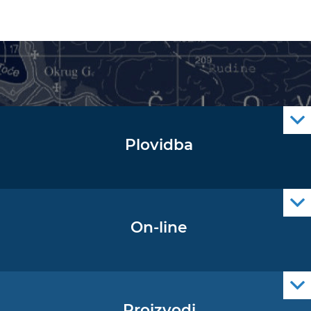
Plovidba
Oglas za pomorce
Navigacijski radiooglasi
Cro Nav Support (PWA)
On-line
Podaci operativne oceanografije
Proizvodi