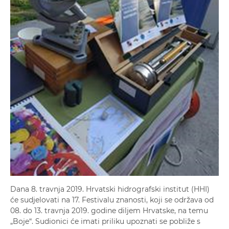
Dana 8. travnja 2019. Hrvatski hidrografski institut (HHI)
će sudjelovati na 17. Festivalu znanosti, koji se održava od
08. do 13. travnja 2019. godine diljem Hrvatske, na temu
„Boje“. Sudionici će imati priliku upoznati se pobliže s