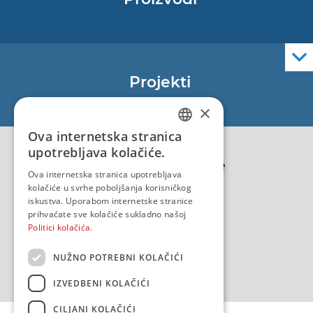
Pomorske navigacijske karte
Elektroničke navigacijske karte
Službene navigacijske publikacije
Projekti
EU - Projekt Core
×
EU - EU/IPA Projekt JASPPer
Ova internetska stranica
CROATIAN
EU - Projekt NauTour
upotrebljava kolačiće.
Politika kvalitete
ENGLISH
Ova internetska stranica upotrebljava
kolačiće u svrhe poboljšanja korisničkog
iskustva. Uporabom internetske stranice
prihvaćate sve kolačiće sukladno našoj
Politici kolačića.
NUŽNO POTREBNI KOLAČIĆI
IZVEDBENI KOLAČIĆI
CILJANI KOLAČIĆI