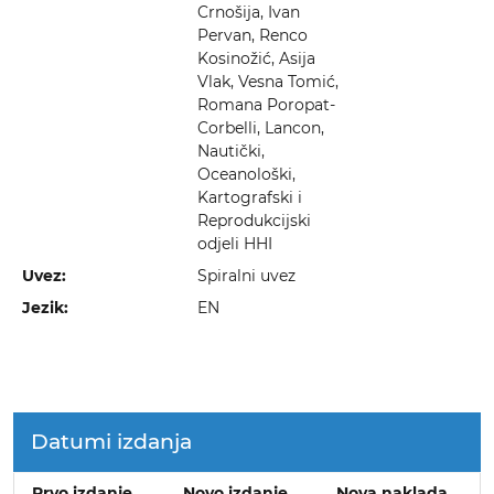
Crnošija, Ivan
Pervan, Renco
Kosinožić, Asija
Vlak, Vesna Tomić,
Romana Poropat-
Corbelli, Lancon,
Nautički,
Oceanološki,
Kartografski i
Reprodukcijski
odjeli HHI
Uvez:
Spiralni uvez
Jezik:
EN
Datumi izdanja
Prvo izdanje
Novo izdanje
Nova naklada