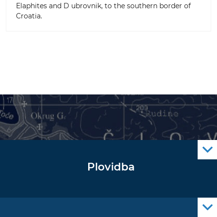
Elaphites and D ubrovnik, to the southern border of
Croatia.
Plovidba
Oglas za pomorce
Navigacijski radiooglasi
Cro Nav Support (PWA)