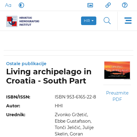
HR
Ostale publikacije
Living archipelago in
Croatia - South Part
Preuzmite
ISBN/ISSN:
ISBN 953-6165-22-8
PDF
Autor:
HHI
Urednik:
Zvonko Gržetić,
Ebbe Gustafsson,
Tonči Jeličić, Julije
Skelin, Goran