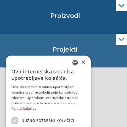
Proizvodi
Pomorske navigacijske karte
Elektroničke navigacijske karte
Službene navigacijske publikacije
Projekti
EU - Projekt Core
×
EU - EU/IPA Projekt JASPPer
Ova internetska stranica
CROATIAN
EU - Projekt NauTour
upotrebljava kolačiće.
Politika kvalitete
ENGLISH
Ova internetska stranica upotrebljava
kolačiće u svrhe poboljšanja korisničkog
iskustva. Uporabom internetske stranice
prihvaćate sve kolačiće sukladno našoj
Politici kolačića.
NUŽNO POTREBNI KOLAČIĆI