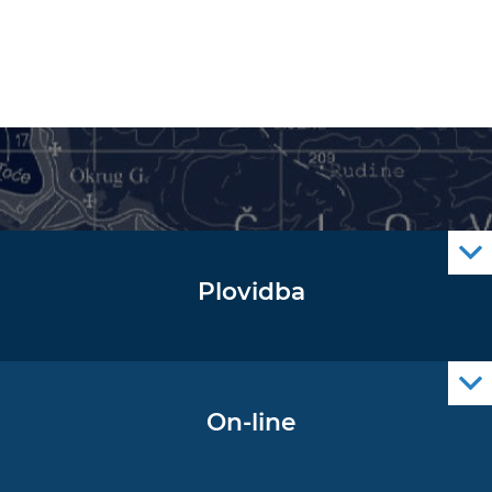
Plovidba
Oglas za pomorce
Navigacijski radiooglasi
Cro Nav Support (PWA)
On-line
Podaci operativne oceanografije