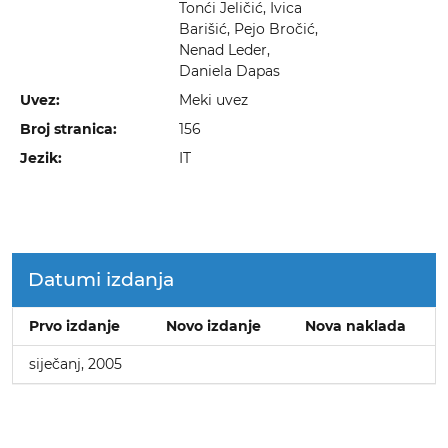
Tonći Jeličić, Ivica
Barišić, Pejo Bročić,
Nenad Leder,
Daniela Dapas
Uvez:
Meki uvez
Broj stranica:
156
Jezik:
IT
Datumi izdanja
Prvo izdanje
Novo izdanje
Nova naklada
siječanj, 2005