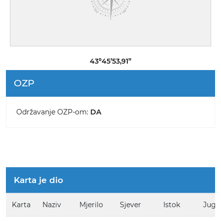
43º45’53,91”
OZP
Održavanje OZP-om:
DA
Karta je dio
Karta
Naziv
Mjerilo
Sjever
Istok
Jug