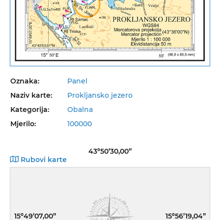
Oznaka:
Panel
Naziv karte:
Prokljansko jezero
Kategorija:
Obalna
Mjerilo:
100000
43º50’30,00”
Rubovi karte
15º49’07,00”
15º56’19,04”