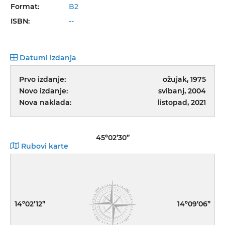
Format:
B2
ISBN:
--
Datumi izdanja
Prvo izdanje:
ožujak, 1975
Novo izdanje:
svibanj, 2004
Nova naklada:
listopad, 2021
45º02’30”
Rubovi karte
14º02’12”
14º09’06”