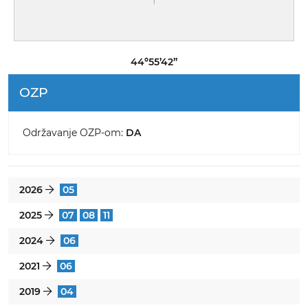
44º55’42”
OZP
Održavanje OZP-om:
DA
2026
05
}
2025
07
08
11
}
2024
06
}
2021
06
}
2019
04
}