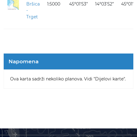
Bršica
1:5000
45º01’53”
14º03’52”
45º01’0
-
Trget
Napomena
Ova karta sadrži nekoliko planova. Vidi "Dijelovi karte".