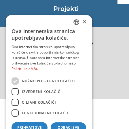
Projekti
EU - Projekt Core
×
EU - EU/IPA Projekt JASPPer
Ova internetska stranica
CROATIAN
EU - Projekt NauTour
upotrebljava kolačiće.
Politika kvalitete
ENGLISH
Ova internetska stranica upotrebljava
kolačiće u svrhe poboljšanja korisničkog
iskustva. Uporabom internetske stranice
prihvaćate sve kolačiće sukladno našoj
Politici kolačića.
NUŽNO POTREBNI KOLAČIĆI
IZVEDBENI KOLAČIĆI
CILJANI KOLAČIĆI
FUNKCIONALNI KOLAČIĆI
PRIHVATI SVE
ODBACI SVE
Copyright 2026 by HHI