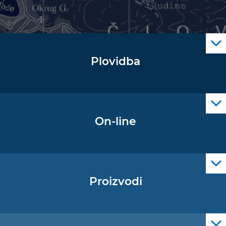
Plovidba
Oglas za pomorce
Navigacijski radiooglasi
Cro Nav Support (PWA)
On-line
Podaci operativne oceanografije
Proizvodi
Pomorske navigacijske karte
Elektroničke navigacijske karte
Službene navigacijske publikacije