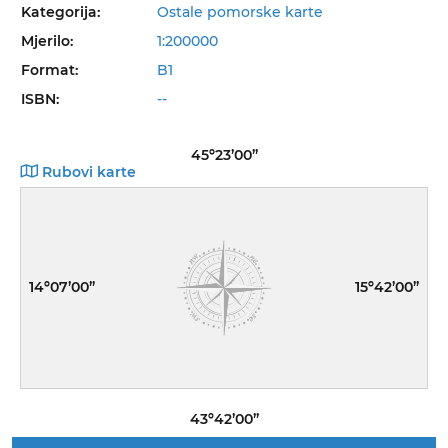
Kategorija:
Ostale pomorske karte
Mjerilo:
1:200000
Format:
B1
ISBN:
--
45º23’00”
Rubovi karte
14º07’00”
15º42’00”
43º42’00”