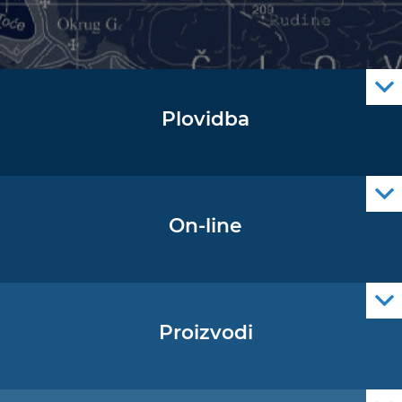
Plovidba
Oglas za pomorce
Navigacijski radiooglasi
Cro Nav Support (PWA)
On-line
Podaci operativne oceanografije
Proizvodi
Pomorske navigacijske karte
Elektroničke navigacijske karte