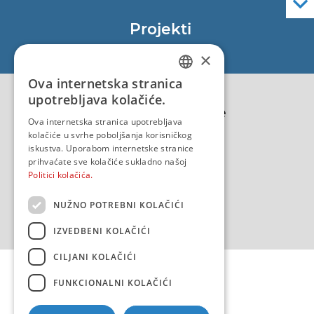
Službene navigacijske publikacije
Projekti
EU - Projekt Core
×
EU - EU/IPA Projekt JASPPer
Ova internetska stranica
CROATIAN
EU - Projekt NauTour
upotrebljava kolačiće.
Politika kvalitete
ENGLISH
Ova internetska stranica upotrebljava
kolačiće u svrhe poboljšanja korisničkog
iskustva. Uporabom internetske stranice
prihvaćate sve kolačiće sukladno našoj
Politici kolačića.
NUŽNO POTREBNI KOLAČIĆI
IZVEDBENI KOLAČIĆI
CILJANI KOLAČIĆI
FUNKCIONALNI KOLAČIĆI