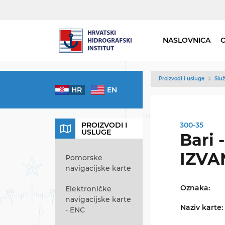
NASLOVNICA
Proizvodi i usluge
Služ
HR
EN
PROIZVODI I
300-35
USLUGE
Bari -
IZVA
Pomorske
navigacijske karte
Oznaka:
Elektroničke
navigacijske karte
Naziv karte:
- ENC