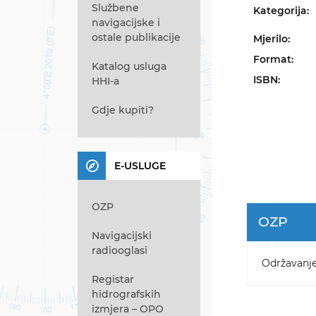
Službene
Kategorija:
navigacijske i
ostale publikacije
Mjerilo:
Format:
Katalog usluga
ISBN:
HHI-a
Gdje kupiti?
E-USLUGE
OZP
OZP
Navigacijski
radiooglasi
Održavanj
Registar
hidrografskih
izmjera – OPO