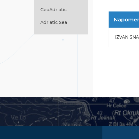
GeoAdriatic
Napome
Adriatic Sea
IZVAN SNAGE