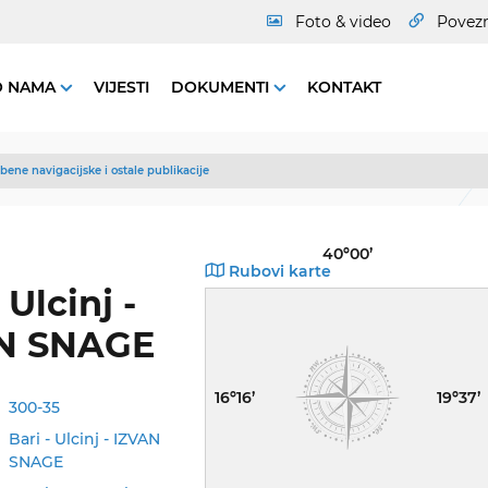
Foto & video
Povez
O NAMA
VIJESTI
DOKUMENTI
KONTAKT
bene navigacijske i ostale publikacije
40º00’
Rubovi karte
 Ulcinj -
N SNAGE
16º16’
19º37’
300-35
Bari - Ulcinj - IZVAN
SNAGE