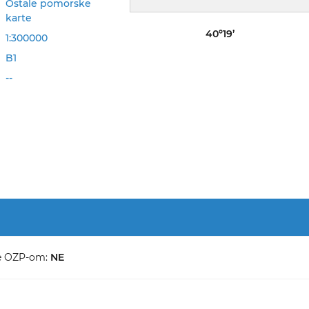
Ostale pomorske
karte
40º19’
1:300000
B1
--
e OZP-om:
NE