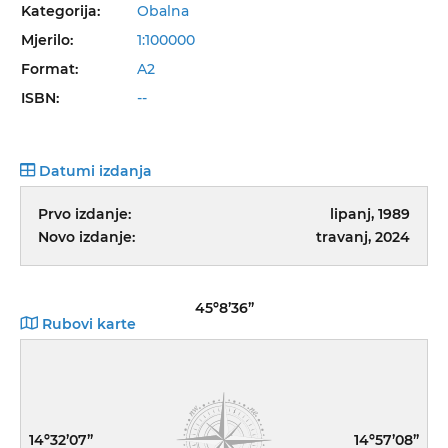
Kategorija:
Obalna
Mjerilo:
1:100000
Format:
A2
ISBN:
--
Datumi izdanja
Prvo izdanje:
lipanj, 1989
Novo izdanje:
travanj, 2024
45º8’36”
Rubovi karte
14º32’07”
14º57’08”