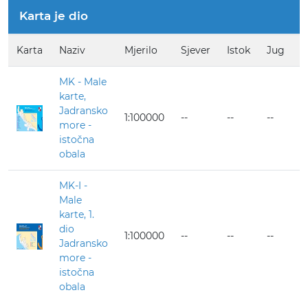
Karta je dio
Karta
Naziv
Mjerilo
Sjever
Istok
Jug
Z
MK - Male
karte,
Jadransko
1:100000
--
--
--
--
more -
istočna
obala
MK-I -
Male
karte, 1.
dio
1:100000
--
--
--
--
Jadransko
more -
istočna
obala