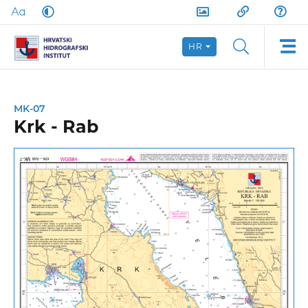
HR
MK-07
Krk - Rab