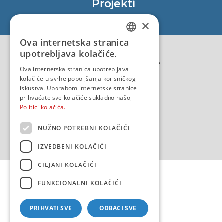
Projekti
EU - Projekt Core
×
EU - EU/IPA Projekt JASPPer
Ova internetska stranica
CROATIAN
EU - Projekt NauTour
upotrebljava kolačiće.
Politika kvalitete
ENGLISH
Ova internetska stranica upotrebljava
kolačiće u svrhe poboljšanja korisničkog
iskustva. Uporabom internetske stranice
prihvaćate sve kolačiće sukladno našoj
Politici kolačića.
NUŽNO POTREBNI KOLAČIĆI
IZVEDBENI KOLAČIĆI
CILJANI KOLAČIĆI
FUNKCIONALNI KOLAČIĆI
PRIHVATI SVE
ODBACI SVE
Copyright 2026 by HHI