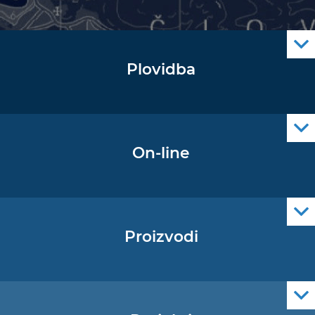
Plovidba
Oglas za pomorce
Navigacijski radiooglasi
Cro Nav Support (PWA)
On-line
Podaci operativne oceanografije
Proizvodi
Pomorske navigacijske karte
Elektroničke navigacijske karte
Službene navigacijske publikacije