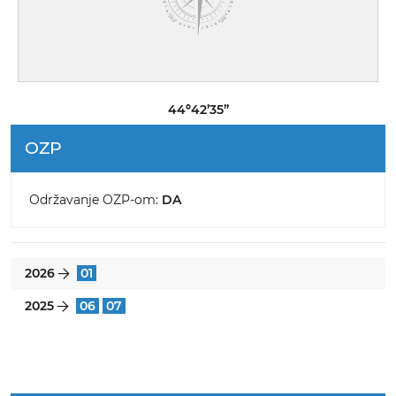
44º42’35”
OZP
Održavanje OZP-om:
DA
2026
01
}
2025
06
07
}