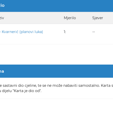
dio
ziv
Mjerilo
Sjever
- Kvarnerić (planovi luka)
1:
--
na
e sastavni dio cjeline, te se ne može nabaviti samostalno. Karta 
 dijelu "Karta je dio od".