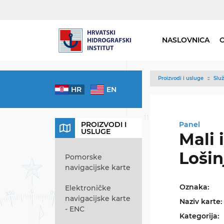
NASLOVNICA
Proizvodi i usluge
Služ
HR
EN
PROIZVODI I
Panel
USLUGE
Mali i
Lošin
Pomorske
navigacijske karte
Oznaka:
Elektroničke
navigacijske karte
Naziv karte:
- ENC
Kategorija: