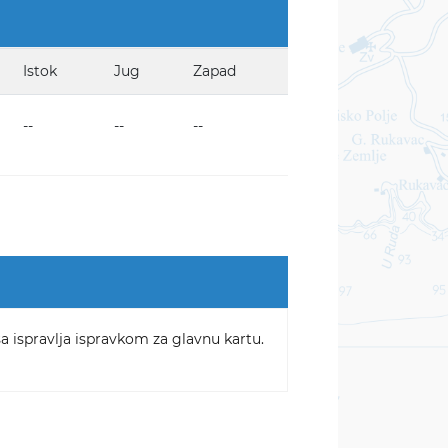
Istok
Jug
Zapad
--
--
--
sa ispravlja ispravkom za glavnu kartu.