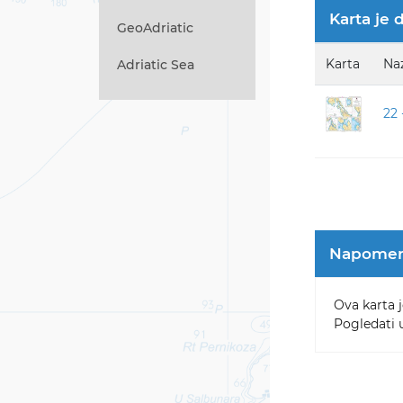
Karta je 
GeoAdriatic
Karta
Na
Adriatic Sea
22 
Napome
Ova karta j
Pogledati u