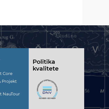
i
Politika
kvalitete
t Core
A Projekt
kt NauTour