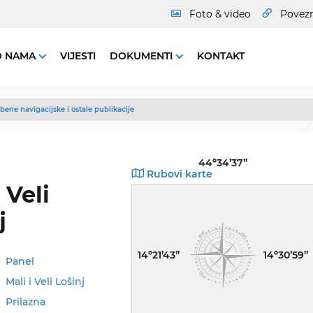
Foto & video
Povez
O NAMA
VIJESTI
DOKUMENTI
KONTAKT
bene navigacijske i ostale publikacije
44º34’37”
Rubovi karte
 Veli
j
14º21’43”
14º30’59”
Panel
Mali i Veli Lošinj
Prilazna