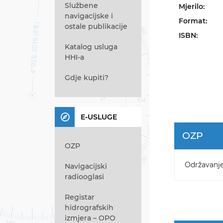
Službene
Mjerilo:
navigacijske i
Format:
ostale publikacije
ISBN:
Katalog usluga
HHI-a
Gdje kupiti?
E-USLUGE
OZP
OZP
Održavanj
Navigacijski
radiooglasi
Registar
hidrografskih
izmjera – OPO