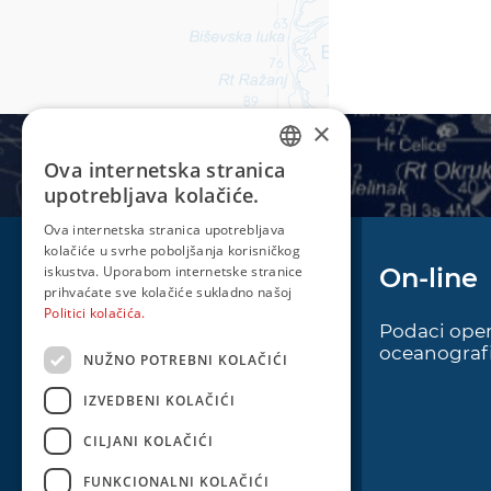
×
Ova internetska stranica
CROATIAN
upotrebljava kolačiće.
ENGLISH
Ova internetska stranica upotrebljava
kolačiće u svrhe poboljšanja korisničkog
iskustva. Uporabom internetske stranice
Plovidba
On-line
prihvaćate sve kolačiće sukladno našoj
Politici kolačića.
Oglas za pomorce
Podaci oper
oceanografi
NUŽNO POTREBNI KOLAČIĆI
Navigacijski radiooglasi
Cro Nav Support (PWA)
IZVEDBENI KOLAČIĆI
CILJANI KOLAČIĆI
FUNKCIONALNI KOLAČIĆI