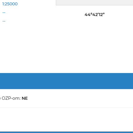
1:25000
--
44º42’12”
--
e OZP-om:
NE