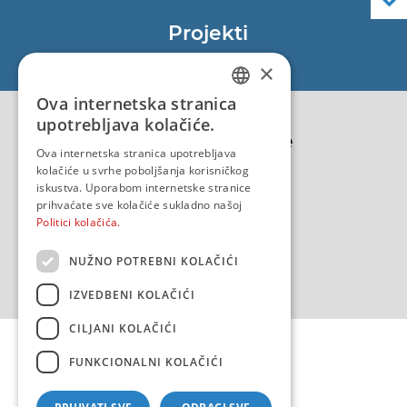
Službene navigacijske publikacije
Projekti
EU - Projekt Core
×
EU - EU/IPA Projekt JASPPer
Ova internetska stranica
CROATIAN
EU - Projekt NauTour
upotrebljava kolačiće.
Politika kvalitete
ENGLISH
Ova internetska stranica upotrebljava
kolačiće u svrhe poboljšanja korisničkog
iskustva. Uporabom internetske stranice
prihvaćate sve kolačiće sukladno našoj
Politici kolačića.
NUŽNO POTREBNI KOLAČIĆI
IZVEDBENI KOLAČIĆI
CILJANI KOLAČIĆI
FUNKCIONALNI KOLAČIĆI