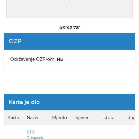
43º42.78’
OZP
Održavanje OZP-om:
NE
Karta je dio
Karta
Naziv
Mjerilo
Sjever
Istok
Jug
533 -
Šibenski