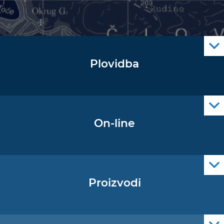
Plovidba
Oglas za pomorce
Navigacijski radiooglasi
Cro Nav Support (PWA)
On-line
Podaci operativne oceanografije
Proizvodi
Pomorske navigacijske karte
Elektroničke navigacijske karte