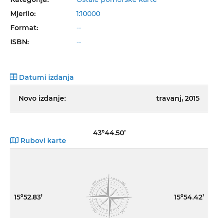
Mjerilo:
1:10000
Format:
--
ISBN:
--
Datumi izdanja
Novo izdanje:
travanj, 2015
43º44.50’
Rubovi karte
15º52.83’
15º54.42’