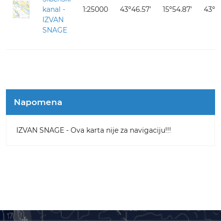
kanal -
1:25000
43º46.57’
15º54.87’
43º37
IZVAN
SNAGE
Napomena
IZVAN SNAGE - Ova karta nije za navigaciju!!!