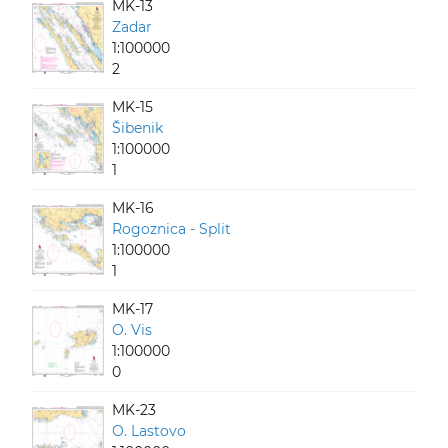
MK-13
Zadar
1:100000
2
MK-15
Šibenik
1:100000
1
MK-16
Rogoznica - Split
1:100000
1
MK-17
O. Vis
1:100000
0
MK-23
O. Lastovo