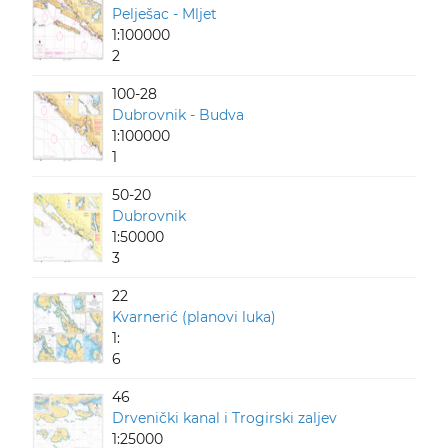
Pelješac - Mljet
1:100000
2
100-28
Dubrovnik - Budva
1:100000
1
50-20
Dubrovnik
1:50000
3
22
Kvarnerić (planovi luka)
1:
6
46
Drvenički kanal i Trogirski zaljev
1:25000