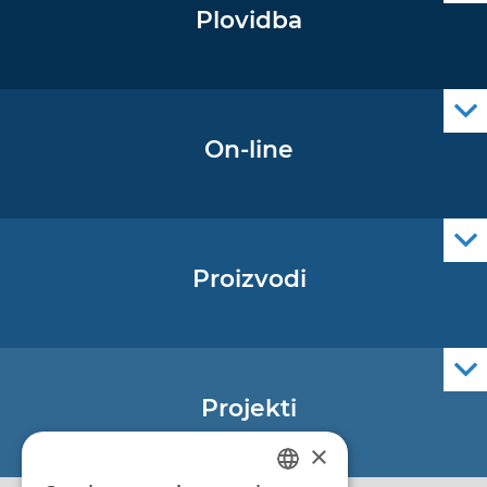
Plovidba
Oglas za pomorce
Navigacijski radiooglasi
Cro Nav Support (PWA)
On-line
Podaci operativne oceanografije
Proizvodi
Pomorske navigacijske karte
Elektroničke navigacijske karte
Službene navigacijske publikacije
Projekti
EU - Projekt Core
×
EU - EU/IPA Projekt JASPPer