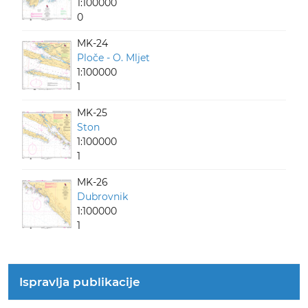
1:100000
0
MK-24
Ploče - O. Mljet
1:100000
1
MK-25
Ston
1:100000
1
MK-26
Dubrovnik
1:100000
1
Ispravlja publikacije