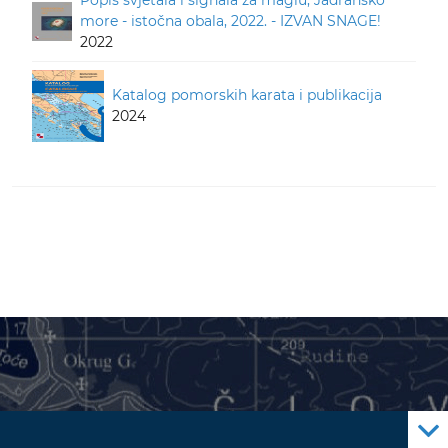
Popis svjetala i signala za maglu, Jadransko
more - istočna obala, 2022. - IZVAN SNAGE!
2022
Katalog pomorskih karata i publikacija
2024