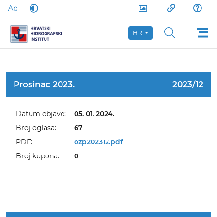
HR
Prosinac 2023.
2023/12
Datum objave:
05. 01. 2024.
Broj oglasa:
67
PDF:
ozp202312.pdf
Broj kupona:
0