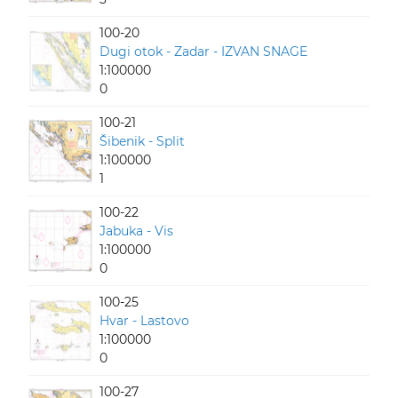
100-20
Dugi otok - Zadar - IZVAN SNAGE
1:100000
0
100-21
Šibenik - Split
1:100000
1
100-22
Jabuka - Vis
1:100000
0
100-25
Hvar - Lastovo
1:100000
0
100-27