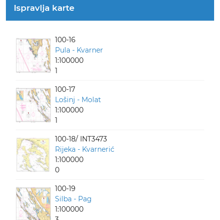
Ispravlja karte
100-16
Pula - Kvarner
1:100000
1
100-17
Lošinj - Molat
1:100000
1
100-18/ INT3473
Rijeka - Kvarnerić
1:100000
0
100-19
Silba - Pag
1:100000
3