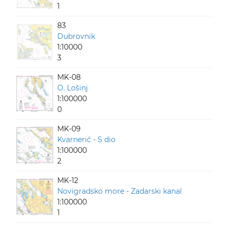
1
83
Dubrovnik
1:10000
3
MK-08
O. Lošinj
1:100000
0
MK-09
Kvarnerić - S dio
1:100000
2
MK-12
Novigradsko more - Zadarski kanal
1:100000
1