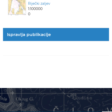
Riječki zaljev
1:100000
0
Ispravlja publikacije