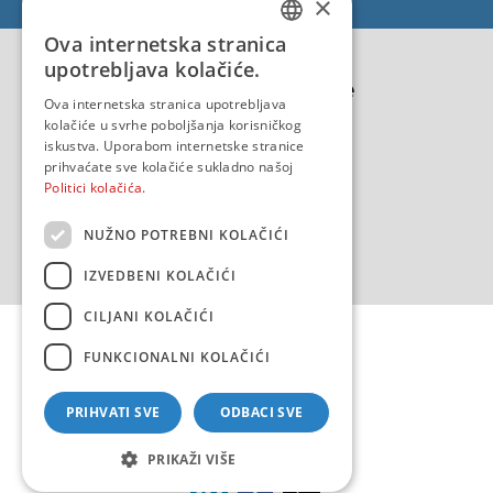
×
EU - EU/IPA Projekt JASPPer
Ova internetska stranica
CROATIAN
EU - Projekt NauTour
upotrebljava kolačiće.
Politika kvalitete
ENGLISH
Ova internetska stranica upotrebljava
kolačiće u svrhe poboljšanja korisničkog
iskustva. Uporabom internetske stranice
prihvaćate sve kolačiće sukladno našoj
Politici kolačića.
NUŽNO POTREBNI KOLAČIĆI
IZVEDBENI KOLAČIĆI
CILJANI KOLAČIĆI
FUNKCIONALNI KOLAČIĆI
PRIHVATI SVE
ODBACI SVE
Copyright 2026 by HHI
Design & development:
sistemi.hr
PRIKAŽI VIŠE