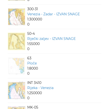
300-31
Venezia - Zadar - IZVAN SNAGE
1:300000
0
50-4
Riječki zaljev - IZVAN SNAGE
1:55000
0
63
Ploče
1:8000
0
INT 3410
Rijeka - Venezia
1:250000
0
MK-05