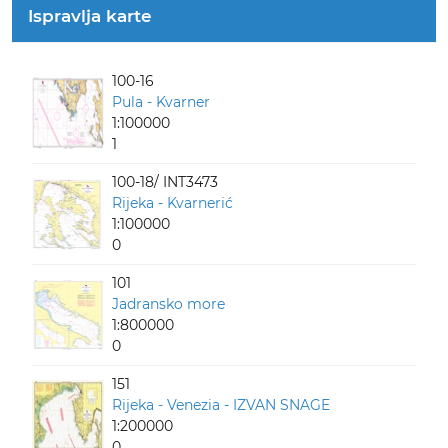
Ispravlja karte
100-16
Pula - Kvarner
1:100000
1
100-18/ INT3473
Rijeka - Kvarnerić
1:100000
0
101
Jadransko more
1:800000
0
151
Rijeka - Venezia - IZVAN SNAGE
1:200000
0