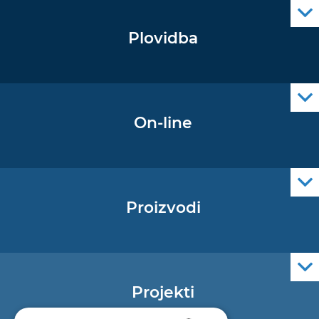
Plovidba
Oglas za pomorce
Navigacijski radiooglasi
Cro Nav Support (PWA)
On-line
Podaci operativne oceanografije
Proizvodi
Pomorske navigacijske karte
Elektroničke navigacijske karte
Službene navigacijske publikacije
Projekti
EU - Projekt Core