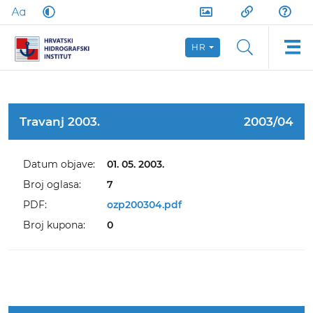
HR
Travanj 2003.
2003/04
Datum objave:
01. 05. 2003.
Broj oglasa:
7
PDF:
ozp200304.pdf
Broj kupona:
0