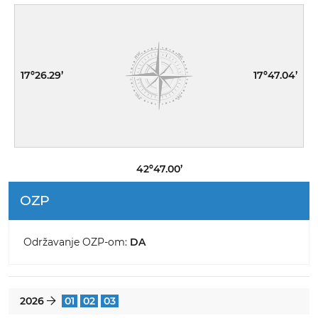
17º26.29’
17º47.04’
42º47.00’
OZP
Održavanje OZP-om:
DA
2026
01
02
03
}