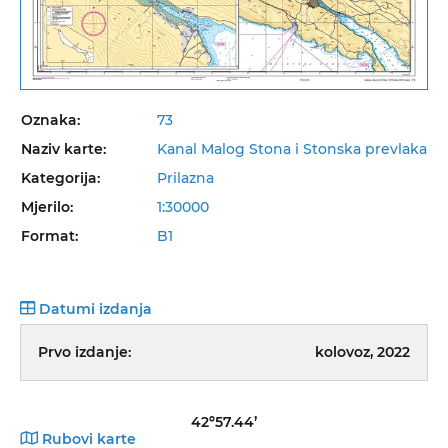
Oznaka:
73
Naziv karte:
Kanal Malog Stona i Stonska prevlaka
Kategorija:
Prilazna
Mjerilo:
1:30000
Format:
B1
Datumi izdanja
Prvo izdanje:
kolovoz, 2022
42º57.44’
Rubovi karte