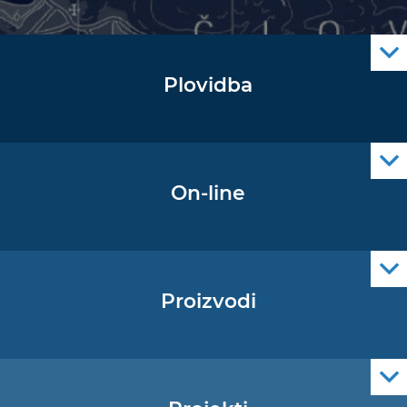
Plovidba
Oglas za pomorce
Navigacijski radiooglasi
Cro Nav Support (PWA)
On-line
Podaci operativne oceanografije
Proizvodi
Pomorske navigacijske karte
Elektroničke navigacijske karte
Službene navigacijske publikacije