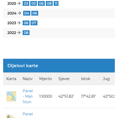
2025
03
05
06
08
11
}
2024
04
06
}
2023
06
07
}
2022
08
}
Dijelovi karte
Karta
Naziv
Mjerilo
Sjever
Istok
Jug
Panel
- Mali
1:10000
42º51.82’
17º42.81’
42º50.57
Ston
Panel