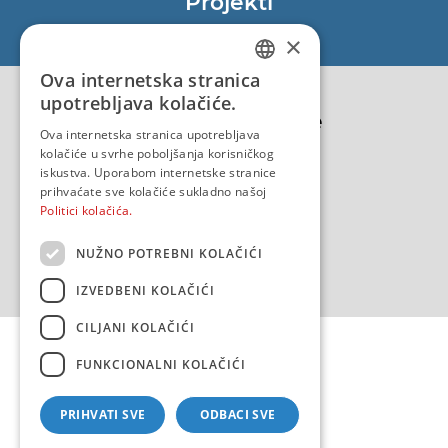
Projekti
EU - Projekt Core
×
EU - EU/IPA Projekt JASPPer
Ova internetska stranica
CROATIAN
EU - Projekt NauTour
upotrebljava kolačiće.
Politika kvalitete
ENGLISH
Ova internetska stranica upotrebljava
kolačiće u svrhe poboljšanja korisničkog
iskustva. Uporabom internetske stranice
prihvaćate sve kolačiće sukladno našoj
Politici kolačića.
NUŽNO POTREBNI KOLAČIĆI
IZVEDBENI KOLAČIĆI
CILJANI KOLAČIĆI
FUNKCIONALNI KOLAČIĆI
PRIHVATI SVE
ODBACI SVE
Copyright 2026 by HHI