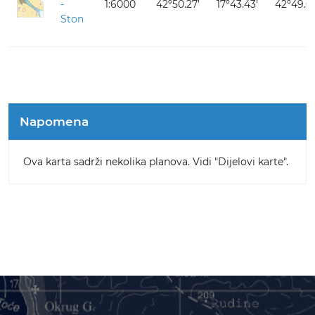
-
1:6000
42º50.27’
17º43.43’
42º49.0
Ston
Napomena
Ova karta sadrži nekolika planova. Vidi "Dijelovi karte".