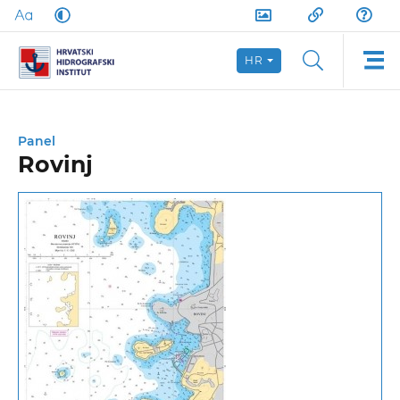
HR
Panel
Rovinj