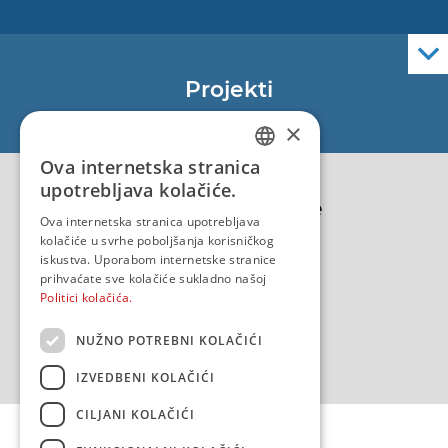
Elektroničke navigacijske karte
Službene navigacijske publikacije
Projekti
EU - Projekt Core
×
EU - EU/IPA Projekt JASPPer
Ova internetska stranica
CROATIAN
EU - Projekt NauTour
upotrebljava kolačiće.
Politika kvalitete
ENGLISH
Ova internetska stranica upotrebljava
kolačiće u svrhe poboljšanja korisničkog
iskustva. Uporabom internetske stranice
prihvaćate sve kolačiće sukladno našoj
Politici kolačića.
NUŽNO POTREBNI KOLAČIĆI
IZVEDBENI KOLAČIĆI
CILJANI KOLAČIĆI