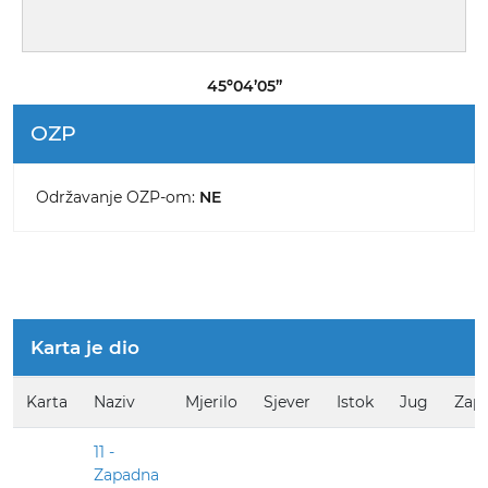
45º04’05”
OZP
Održavanje OZP-om:
NE
Karta je dio
Karta
Naziv
Mjerilo
Sjever
Istok
Jug
Zap
11 -
Zapadna