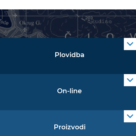
Plovidba
Oglas za pomorce
Navigacijski radiooglasi
Cro Nav Support (PWA)
On-line
Podaci operativne oceanografije
Proizvodi
Pomorske navigacijske karte