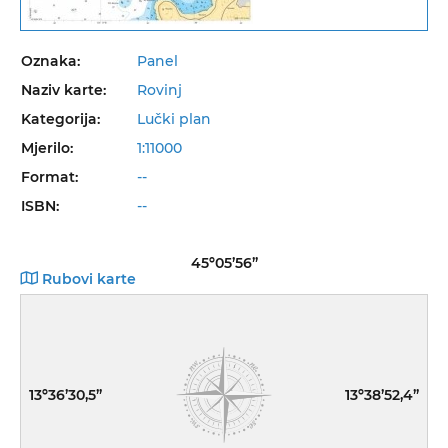
Oznaka:
Panel
Naziv karte:
Rovinj
Kategorija:
Lučki plan
Mjerilo:
1:11000
Format:
--
ISBN:
--
45º05’56”
Rubovi karte
13º36’30,5”
13º38’52,4”