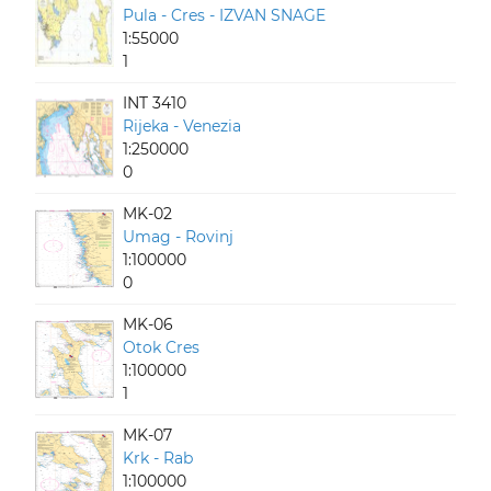
Pula - Cres - IZVAN SNAGE
1:55000
1
INT 3410
Rijeka - Venezia
1:250000
0
MK-02
Umag - Rovinj
1:100000
0
MK-06
Otok Cres
1:100000
1
MK-07
Krk - Rab
1:100000