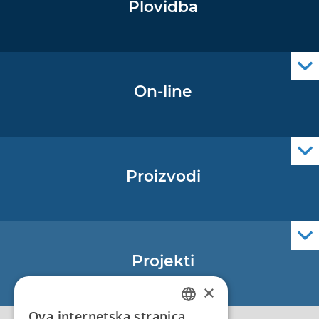
Plovidba
Oglas za pomorce
Navigacijski radiooglasi
Cro Nav Support (PWA)
On-line
Podaci operativne oceanografije
Proizvodi
Pomorske navigacijske karte
Elektroničke navigacijske karte
Službene navigacijske publikacije
Projekti
EU - Projekt Core
×
EU - EU/IPA Projekt JASPPer
Ova internetska stranica