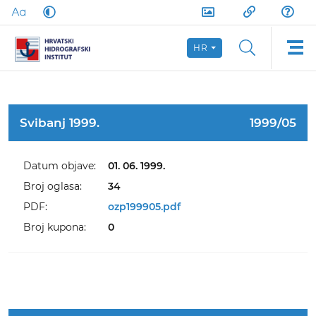
HR
Svibanj 1999.
1999/05
Datum objave:
01. 06. 1999.
Broj oglasa:
34
PDF:
ozp199905.pdf
Broj kupona:
0