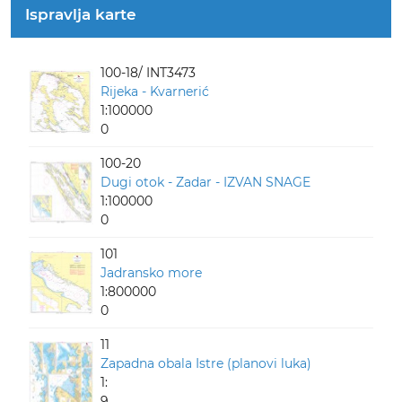
Ispravlja karte
100-18/ INT3473
Rijeka - Kvarnerić
1:100000
0
100-20
Dugi otok - Zadar - IZVAN SNAGE
1:100000
0
101
Jadransko more
1:800000
0
11
Zapadna obala Istre (planovi luka)
1:
9